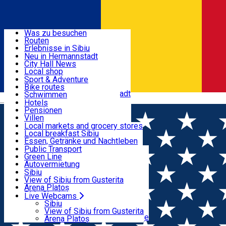
Entdecke
Was zu besuchen
Routen
Nützliche informationen
Erlebnisse in Sibiu
Podcast
Neu in Hermannstadt
Kultur
City Hall News
Aktivitäten & Abenteuer
Museen
Local shop
Kirchen
Sibiu Handwerker
Sport & Adventure
Parks, Zoo
Sibiul Verde
Bike routes
Unterkunft
Im Umkreis von Hermannstadt
Public services
Schwimmen
Română
Bildung
Reiten
Hotels
Wie komme ich nach Sibiu?
Fitnessstudio
Pensionen
Essen, Getränke & Nachtleben
Touristeninfo
Loc de joacă indoor
Villen
Reiseführer
Loc de joacă outdoor
Hostels
Local markets and grocery stores
Guided tours
Ski
Motels
Local breakfast Sibiu
Transport & Parken
Local publication
Eislaufen
Camping
Essen, Getränke und Nachtleben
Schönheitssalon
Yoga
Zimmer zu vermieten
Pizza
Public Transport
Wohnungen
Fast Food
Green Line
Live Webcams
Unterkunft außerhalb von Sibiu
Kaffeestube
Autovermietung
Konditorei
Fahrad verleih
Sibiu
Pub, Bar
Scooter rentals
View of Sibiu from Gusterita
Nachtclubs
Taxi
Arena Platoș
Bäckerei
Ride Sharing
Live Webcams
Home
EVENTS
Park-Tickets
Sibiu
Parkplätze
View of Sibiu from Gusterita
Events
Ladestationen für Elektrofahrzeuge
Arena Platoș