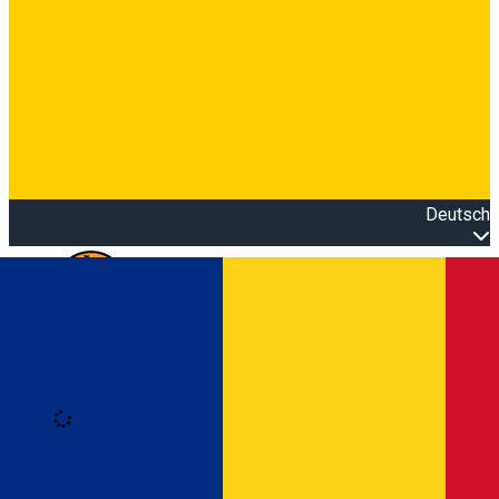
Deutsch
Open main menu
Loading
Anmeldung
Anmelden