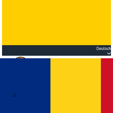
Deutsch
Open main menu
Loading
Anmeldung
Anmelden