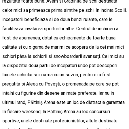
rezultate foarte bune. Avem si Gradinita pe schi destinata
celor mici sa primeasca prima simtire pe schi. In incinta Scolii,
incepatorii beneficiaza si de doua benzi rulante, care le
faciliteaza invatarea sporturilor albe. Centrul de inchirieri a
fost, de asemenea, dotat cu echipamente de foarte buna
calitate si cu o gama de marimi ce acopera de la cei mai mici
schiori până la schiorii si snowboarderii avansați. Cei mici au
la dispozitie doua partii de incepatori unde pot descoperi
tainele schiului si in urma cu un sezon, pentru ei a fost
pregatita si Aleea cu Povești, o promenada pe care se pot
intalni cu figurine din desene animate preferate. Iar nu in
ultimul rand, Păltiniș Arena este un loc de distractie garantata.
In fiecare weekend, la Păltiniș Arena au loc concursuri
sportive, unele destinate profesionistilor, altele destinate