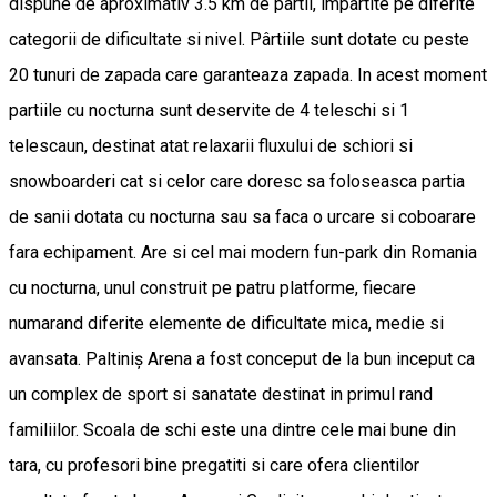
dispune de aproximativ 3.5 km de partii, impartite pe diferite
categorii de dificultate si nivel. Pârtiile sunt dotate cu peste
20 tunuri de zapada care garanteaza zapada. In acest moment
partiile cu nocturna sunt deservite de 4 teleschi si 1
telescaun, destinat atat relaxarii fluxului de schiori si
snowboarderi cat si celor care doresc sa foloseasca partia
de sanii dotata cu nocturna sau sa faca o urcare si coboarare
fara echipament. Are si cel mai modern fun-park din Romania
cu nocturna, unul construit pe patru platforme, fiecare
numarand diferite elemente de dificultate mica, medie si
avansata. Paltiniș Arena a fost conceput de la bun inceput ca
un complex de sport si sanatate destinat in primul rand
familiilor. Scoala de schi este una dintre cele mai bune din
tara, cu profesori bine pregatiti si care ofera clientilor