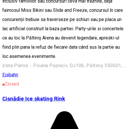
inclusiv familiilor sau concursuri ceva mai traznite, deja
faimosul Miss Bikini sau Slide and Freeze, concursul în care
concurenții trebuie sa traverseze pe schiuri sau pe placa un
lac artificial construit la baza partiei. Party-urile si concertele
ce au loc la Păltiniș Arena au devenit legendare, apreski-ul
fiind plin pana la refuz de fiecare data când sus la partie au
loc asemenea evenimente.
zona Platos - Poiana Poplacii, DJ106, Păltiniș 550001, România
Eisbahn
Closed
Cisnădie Ice skating Rink