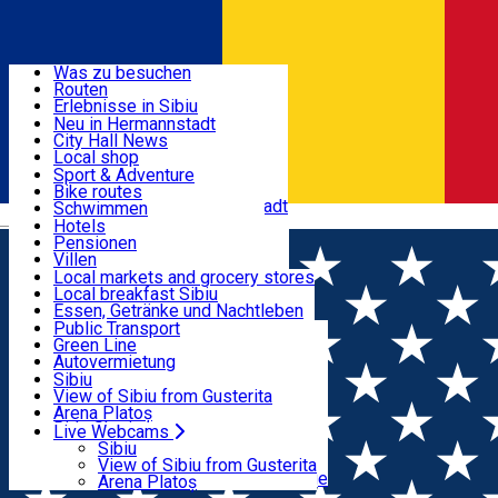
Entdecke
Was zu besuchen
Routen
Nützliche informationen
Erlebnisse in Sibiu
Podcast
Neu in Hermannstadt
Kultur
City Hall News
Aktivitäten & Abenteuer
Museen
Local shop
Kirchen
Sibiu Handwerker
Sport & Adventure
Parks, Zoo
Sibiul Verde
Bike routes
Unterkunft
Im Umkreis von Hermannstadt
Public services
Schwimmen
Română
Bildung
Reiten
Hotels
Wie komme ich nach Sibiu?
Fitnessstudio
Pensionen
Essen, Getränke & Nachtleben
Touristeninfo
Loc de joacă indoor
Villen
Reiseführer
Loc de joacă outdoor
Hostels
Local markets and grocery stores
Guided tours
Ski
Motels
Local breakfast Sibiu
Transport & Parken
Local publication
Eislaufen
Camping
Essen, Getränke und Nachtleben
Schönheitssalon
Yoga
Zimmer zu vermieten
Pizza
Public Transport
Wohnungen
Fast Food
Green Line
Live Webcams
Unterkunft außerhalb von Sibiu
Kaffeestube
Autovermietung
Konditorei
Fahrad verleih
Sibiu
Pub, Bar
Scooter rentals
View of Sibiu from Gusterita
Nachtclubs
Taxi
Arena Platoș
Bäckerei
Ride Sharing
Live Webcams
Home
PLACES
Park-Tickets
Sibiu
Parkplätze
View of Sibiu from Gusterita
Ladestationen für Elektrofahrzeuge
Arena Platoș