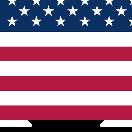
Schi, Patinaj
Skigebiet
Open
Oncești Păltiniș
English