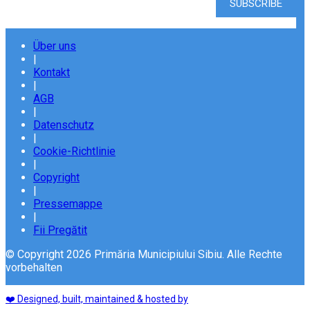
Über uns
|
Kontakt
|
AGB
|
Datenschutz
|
Cookie-Richtlinie
|
Copyright
|
Pressemappe
|
Fii Pregătit
© Copyright 2026 Primăria Municipiului Sibiu. Alle Rechte
vorbehalten
❤️ Designed, built, maintained & hosted by