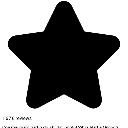
1.67
6
reviews
Cea mai mare partie de ski din judetul Sibiu, Pârtia Oncești,