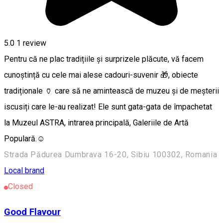
5.0
1 review
Pentru că ne plac tradițiile și surprizele plăcute, vă facem
cunoștință cu cele mai alese cadouri-suvenir 🎁, obiecte
tradiționale 🏺 care să ne amintească de muzeu și de meșterii
iscusiți care le-au realizat! Ele sunt gata-gata de împachetat
la Muzeul ASTRA, intrarea principală, Galeriile de Artă
Populară.☺️
Strada Pădurea Dumbrava 16-20, Sibiu 100302, Romania
Local brand
Closed
Good Flavour