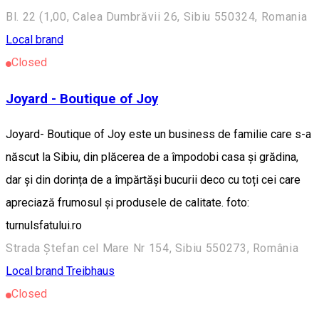
Bl. 22 (1,00, Calea Dumbrăvii 26, Sibiu 550324, Romania
Local brand
Closed
Joyard - Boutique of Joy
Joyard- Boutique of Joy este un business de familie care s-a
născut la Sibiu, din plăcerea de a împodobi casa și grădina,
dar și din dorința de a împărtăși bucurii deco cu toți cei care
apreciază frumosul și produsele de calitate. foto:
turnulsfatului.ro
Strada Ștefan cel Mare Nr 154, Sibiu 550273, România
Local brand
Treibhaus
Closed