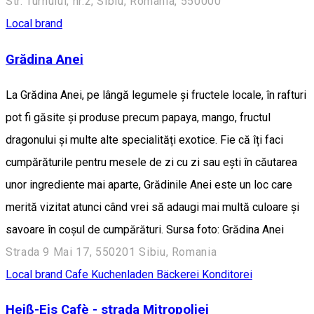
Str. Turnului, nr.2, Sibiu, Romania, 550000
Local brand
Grădina Anei
La Grădina Anei, pe lângă legumele și fructele locale, în rafturi
pot fi găsite și produse precum papaya, mango, fructul
dragonului și multe alte specialități exotice. Fie că îți faci
cumpărăturile pentru mesele de zi cu zi sau ești în căutarea
unor ingrediente mai aparte, Grădinile Anei este un loc care
merită vizitat atunci când vrei să adaugi mai multă culoare și
savoare în coșul de cumpărături. Sursa foto: Grădina Anei
Strada 9 Mai 17, 550201 Sibiu, Romania
Local brand
Cafe
Kuchenladen Bäckerei Konditorei
Heiß-Eis Cafè - strada Mitropoliei