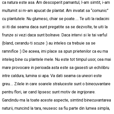
ca natura este asa. Am descoperit pamantul, l-am simtit, i-am
multumit si m-am apucat de plantat. Am invatat sa “comunic”
cu plantutele. Nu glumesc, chiar se poate….. Te uiti la radacini
si iti dai seama daca sunt pregatite sa se dezvolte, te uiti la
frunze si vezi daca sunt bolnave. Daca intervi si le tai varful
(bland, cerandu-ti scuze :) au inteles ca trebuie sa se
ramnifice :) De aceea, imi place sa spun prietenilor ca eu ma
inteleg bine cu plantele mele. Nu este tot timpul usor, cea mai
mare provocare in perioada asta este sa gasesti un echilibru
intre caldura, lumina si apa. Va dati seama ca uneori este
greu…. Zilele in care soarele straluceste sunt o binecuvantare
pentru flori, iar cand lipsesc sunt motiv de ingrijorare.
Gandindu-ma la toate aceste aspecte, simtind binecuvantarea
naturii, muncind la tara, reusesc sa fiu parte din lumea simpla,