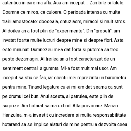
autentica in care ma aflu. Asa am inceput…. Zambile si lalele.
Doamne ce miros, ce culoare. O perioada intensa cu multe
trairi amestecate: oboseala, entuziasm, miracol si mult stres.
Al doilea an a fost plin de “experimente”. Din “greseli”, am
invatat foarte multe lucruri despre mine si despre flori. Asta
este minunat. Dumnezeu mi-a dat forta si puterea sa trec
peste dezamagiri. Al treilea an a fost caracterizat de un
sentiment central: siguranta. Mi-a fost mult mai usor. Am
inceput sa stiu ce fac, iar clientii mei reprezinta un barometru
pentru mine. Tinand legatura cu ei mi-am dat seama ca sunt
pe drumul cel bun. Anul acesta, al patrulea, este plin de
surprize. Am hotarat sa ma extind. Alta provocare. Marian
Henzulea, m-a investit cu incredere si multa responsabilitate
hotarand sa se implice alaturi de mine pentru a dezvolta ceea