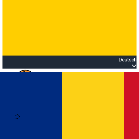
Deutsch
Open main menu
Loading
Anmeldung
Anmelden