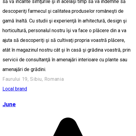
să vă încânte simţurile şi în acelaşi timp să va îndemne să
descoperiţi farmecul şi calitatea produselor româneşti de
gamă înaltă. Cu studii şi experienţă în arhitectură, design şi
horticultură, personalul nostru îşi va face o plăcere din a va
ajuta să descoperiţi şi să cultivaţi propria voastră plăcere,
atât în magazinul nostru cât şi în casă şi grădina voastră, prin
servicii de consultanţă în amenajări interioare cu plante sau
amenajări de grădini.
Faurului 19, Sibiu, Romania
Local brand
June