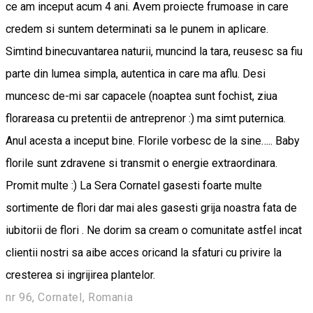
ce am inceput acum 4 ani. Avem proiecte frumoase in care
credem si suntem determinati sa le punem in aplicare.
Simtind binecuvantarea naturii, muncind la tara, reusesc sa fiu
parte din lumea simpla, autentica in care ma aflu. Desi
muncesc de-mi sar capacele (noaptea sunt fochist, ziua
florareasa cu pretentii de antreprenor :) ma simt puternica.
Anul acesta a inceput bine. Florile vorbesc de la sine….. Baby
florile sunt zdravene si transmit o energie extraordinara.
Promit multe :) La Sera Cornatel gasesti foarte multe
sortimente de flori dar mai ales gasesti grija noastra fata de
iubitorii de flori . Ne dorim sa cream o comunitate astfel incat
clientii nostri sa aibe acces oricand la sfaturi cu privire la
cresterea si ingrijirea plantelor.
nr 96, Cornatel, Romania