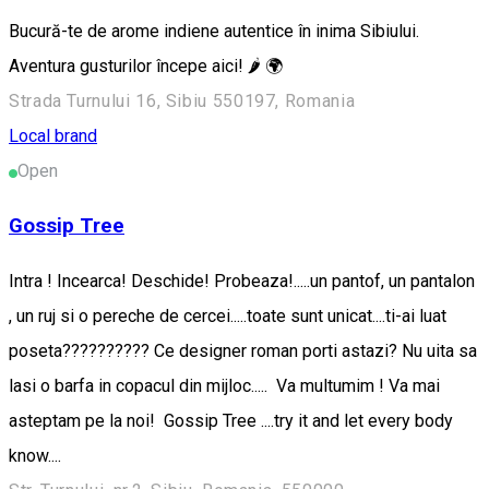
Bucură-te de arome indiene autentice în inima Sibiului.
Aventura gusturilor începe aici! 🌶️ 🌍
Strada Turnului 16, Sibiu 550197, Romania
Local brand
Open
Gossip Tree
Intra ! Incearca! Deschide! Probeaza!.....un pantof, un pantalon
, un ruj si o pereche de cercei.....toate sunt unicat....ti-ai luat
poseta?????????? Ce designer roman porti astazi? Nu uita sa
lasi o barfa in copacul din mijloc..... Va multumim ! Va mai
asteptam pe la noi! Gossip Tree ....try it and let every body
know....