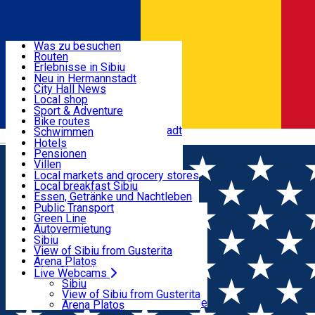
Entdecke
Was zu besuchen
Routen
Nützliche informationen
Erlebnisse in Sibiu
Podcast
Neu in Hermannstadt
Kultur
City Hall News
Aktivitäten & Abenteuer
Museen
Local shop
Kirchen
Sibiu Handwerker
Sport & Adventure
Parks, Zoo
Sibiul Verde
Bike routes
Unterkunft
Im Umkreis von Hermannstadt
Public services
Schwimmen
Română
Bildung
Reiten
Hotels
Wie komme ich nach Sibiu?
Fitnessstudio
Pensionen
Essen, Getränke & Nachtleben
Touristeninfo
Loc de joacă indoor
Villen
Reiseführer
Loc de joacă outdoor
Hostels
Local markets and grocery stores
Guided tours
Ski
Motels
Local breakfast Sibiu
Transport & Parken
Local publication
Eislaufen
Camping
Essen, Getränke und Nachtleben
Schönheitssalon
Yoga
Zimmer zu vermieten
Pizza
Public Transport
Wohnungen
Fast Food
Green Line
Live Webcams
Unterkunft außerhalb von Sibiu
Kaffeestube
Autovermietung
Konditorei
Fahrad verleih
Sibiu
Pub, Bar
Scooter rentals
View of Sibiu from Gusterita
Nachtclubs
Taxi
Arena Platoș
Bäckerei
Ride Sharing
Live Webcams
Home
PLACES
Park-Tickets
Sibiu
Parkplätze
View of Sibiu from Gusterita
Ladestationen für Elektrofahrzeuge
Arena Platoș