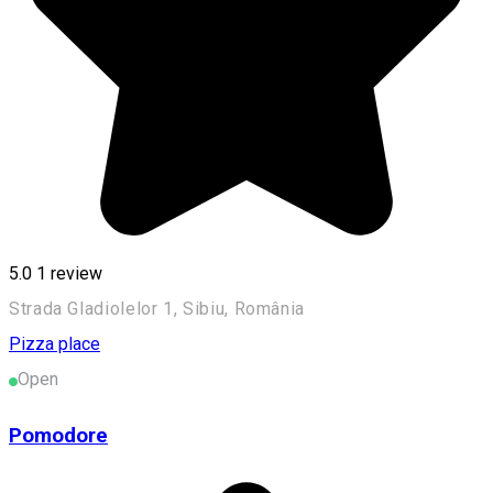
5.0
1 review
Strada Gladiolelor 1, Sibiu, România
Pizza place
Open
Pomodore