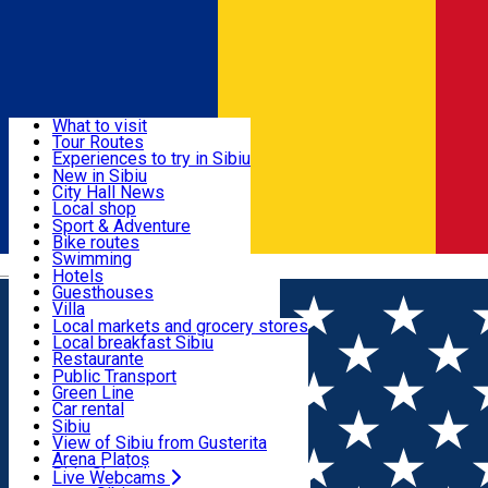
Sign In
Sign Up Free
Discover
What to visit
Tour Routes
Useful info
Experiences to try in Sibiu
Podcast
New in Sibiu
Culture
City Hall News
Activities & Adventure
Museums
Local shop
Churches
Sibiu artisans
Sport & Adventure
Parks, Zoo
Sibiul Verde
Bike routes
Accommodation
County of Sibiu
Public services
Swimming
Română
Education
Riding
Hotels
How do I get to Sibiu
Indoor activities
Guesthouses
Food, Drinks & Nightlife
Tourist Info
Loc de joacă indoor
Villa
Tour Guides
Loc de joacă outdoor
Hostels
Local markets and grocery stores
Guided tours
Ski
Motel
Local breakfast Sibiu
Transport & Parking
Publicații locale
Ice skating
Camping
Restaurante
Beauty salons
Yoga
Renting rooms
Pizza
Public Transport
Rooms for rent
Fast Food
Green Line
Live Webcams
Accommodation outside Sibiu
Coffee
Car rental
Sweets
Rent a bike
Sibiu
Pub, Bar
Scooter rentals
View of Sibiu from Gusterita
Night clubs
Taxi
Arena Platoș
Bakeries
Ride Sharing
Live Webcams
Home
Pizza place