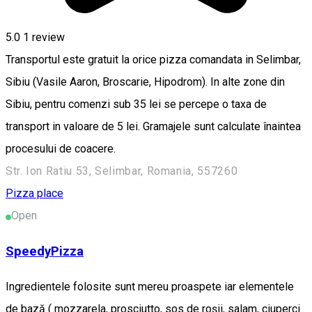
5.0
1 review
Transportul este gratuit la orice pizza comandata in Selimbar,
Sibiu (Vasile Aaron, Broscarie, Hipodrom). In alte zone din
Sibiu, pentru comenzi sub 35 lei se percepe o taxa de
transport in valoare de 5 lei. Gramajele sunt calculate înaintea
procesului de coacere.
Str. Ion Ratiu 53, Selimbar, Romania, 557260
Pizza place
Open
SpeedyPizza
Ingredientele folosite sunt mereu proaspete iar elementele
de bază ( mozzarela, prosciutto, sos de roșii, salam, ciuperci