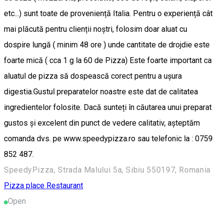
etc...) sunt toate de proveniență Italia. Pentru o experiență cât
mai plăcută pentru clienții noștri, folosim doar aluat cu
dospire lungă ( minim 48 ore ) unde cantitate de drojdie este
foarte mică ( cca 1 g la 60 de Pizza) Este foarte important ca
aluatul de pizza să dospească corect pentru a ușura
digestia.Gustul preparatelor noastre este dat de calitatea
ingredientelor folosite. Dacă sunteți în căutarea unui preparat
gustos și excelent din punct de vedere calitativ, așteptăm
comanda dvs. pe www.speedypizza.ro sau telefonic la : 0759
852 487.
SpeedyPizza, Strada Malului 5a, Sibiu 550197, Romania
Pizza place
Restaurant
Open