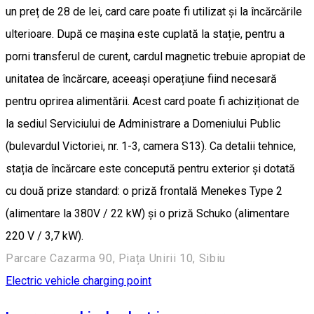
un preț de 28 de lei, card care poate fi utilizat și la încărcările
ulterioare. După ce mașina este cuplată la stație, pentru a
porni transferul de curent, cardul magnetic trebuie apropiat de
unitatea de încărcare, aceeași operațiune fiind necesară
pentru oprirea alimentării. Acest card poate fi achiziționat de
la sediul Serviciului de Administrare a Domeniului Public
(bulevardul Victoriei, nr. 1-3, camera S13). Ca detalii tehnice,
stația de încărcare este concepută pentru exterior și dotată
cu două prize standard: o priză frontală Menekes Type 2
(alimentare la 380V / 22 kW) și o priză Schuko (alimentare
220 V / 3,7 kW).
Parcare Cazarma 90, Piața Unirii 10, Sibiu
Electric vehicle charging point