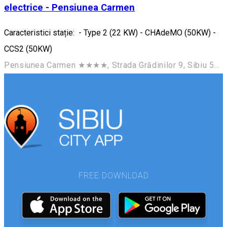
electrice - Pensiunea Carmen
Caracteristici stație: - Type 2 (22 KW) - CHAdeMO (50KW) -
CCS2 (50KW)
Pensiunea Carmen ★★★★, Strada Grădinilor 9, Sibiu 550272, România
FREE DOWNLOAD