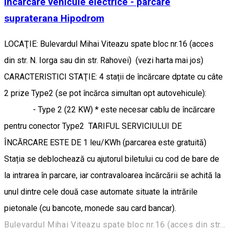
Incarcare vehicule electrice - parcare
supraterana Hipodrom
LOCAŢIE: Bulevardul Mihai Viteazu spate bloc nr.16 (acces
din str. N. Iorga sau din str. Rahovei) (vezi harta mai jos)
CARACTERISTICI STAŢIE: 4 stații de încărcare dptate cu câte
2 prize Type2 (se pot încărca simultan opt autovehicule):
- Type 2 (22 KW) * este necesar cablu de încărcare
pentru conector Type2 TARIFUL SERVICIULUI DE
ÎNCĂRCARE ESTE DE 1 leu/KWh (parcarea este gratuită)
Stația se deblochează cu ajutorul biletului cu cod de bare de
la intrarea în parcare, iar contravaloarea încărcării se achită la
unul dintre cele două case automate situate la intrările
pietonale (cu bancote, monede sau card bancar).
Bulevardul Mihai Viteazu spate bloc nr.16 (acces din str. N. Iorga sau din str. Rahovei)