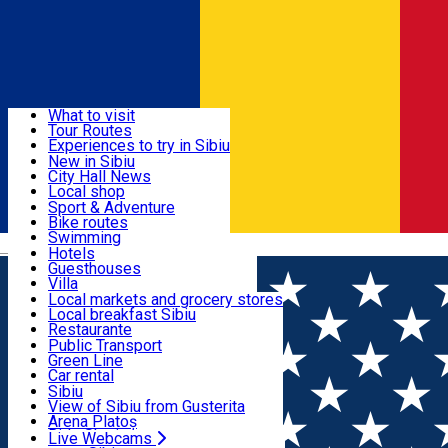
Sign In
Sign Up Free
Discover
What to visit
Tour Routes
Useful info
Experiences to try in Sibiu
Podcast
New in Sibiu
Culture
City Hall News
Activities & Adventure
Museums
Local shop
Churches
Sibiu artisans
Sport & Adventure
Parks, Zoo
Sibiul Verde
Bike routes
Accommodation
County of Sibiu
Public services
Swimming
Română
Education
Riding
Hotels
How do I get to Sibiu
Indoor activities
Guesthouses
Food, Drinks & Nightlife
Tourist Info
Loc de joacă indoor
Villa
Tour Guides
Loc de joacă outdoor
Hostels
Local markets and grocery stores
Guided tours
Ski
Motel
Local breakfast Sibiu
Transport & Parking
Publicații locale
Ice skating
Camping
Restaurante
Beauty salons
Yoga
Renting rooms
Pizza
Public Transport
Rooms for rent
Fast Food
Green Line
Live Webcams
Accommodation outside Sibiu
Coffee
Car rental
Sweets
Rent a bike
Sibiu
Pub, Bar
Scooter rentals
View of Sibiu from Gusterita
Night clubs
Taxi
Arena Platoș
Bakeries
Ride Sharing
Live Webcams
Home
Electric vehicle charging point