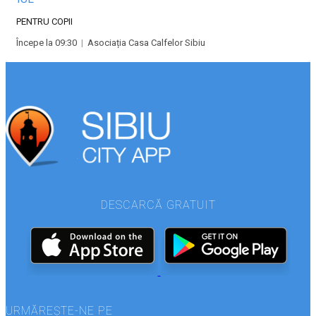
PENTRU COPII
Începe la 09:30
|
Asociația Casa Calfelor Sibiu
DESCARCĂ GRATUIT
URMĂREȘTE-NE PE