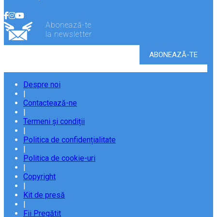
Abonează-te
la newsletter
Despre noi
|
Contactează-ne
|
Termeni și condiții
|
Politica de confidențialitate
|
Politica de cookie-uri
|
Copyright
|
Kit de presă
|
Fii Pregătit