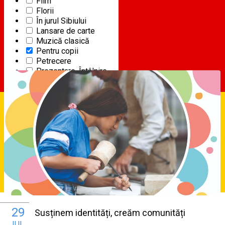
Film
Florii
2
Evenimente pentru copii în Sibiu 🎈
În jurul Sibiului
IUN
Lansare de carte
Muzică clasică
PENTRU COPII
Pentru copii
Începe la 10:00
|
Sibiu, Romania
Petrecere
Prezentare, Întâlnire
Program film
Spectacol
Sport
Stand up comedy
Teatru
Deutsch
29
Susținem identități, creăm comunități
IUL