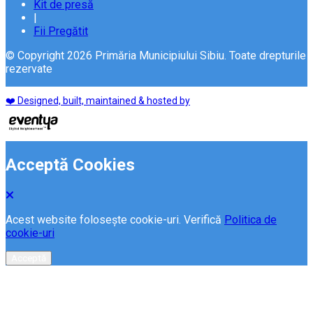
Kit de presă
|
Fii Pregătit
© Copyright 2026 Primăria Municipiului Sibiu. Toate drepturile
rezervate
❤️ Designed, built, maintained & hosted by
Acceptă Cookies
Acest website folosește cookie-uri. Verifică
Politica de
cookie-uri
Acceptă