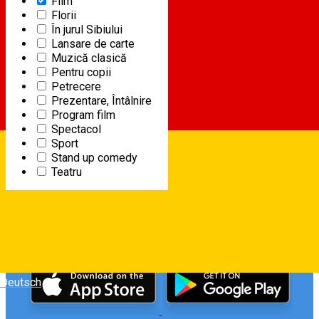
Film
Florii
9
Program filme CineGold
În jurul Sibiului
AUG
Lansare de carte
Muzică clasică
FILM
Pentru copii
Începe la 13:09
|
CineGold
Petrecere
Prezentare, Întâlnire
Program film
Spectacol
Sport
Stand up comedy
Teatru
DESCARCĂ GRATUIT
Deutsch