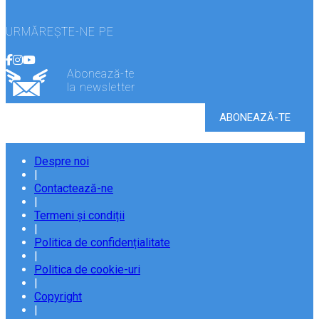
URMĂREȘTE-NE PE
Abonează-te
la newsletter
Despre noi
|
Contactează-ne
|
Termeni și condiții
|
Politica de confidențialitate
|
Politica de cookie-uri
|
Copyright
|