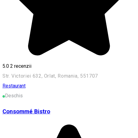
5.0
2
recenzii
Str. Victoriei 632, Orlat, Romania, 551707
Restaurant
Deschis
Consommé Bistro