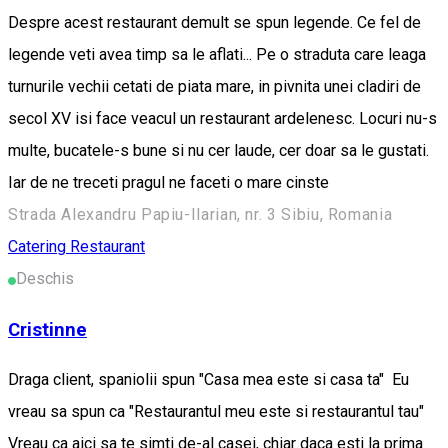
Despre acest restaurant demult se spun legende. Ce fel de
legende veti avea timp sa le aflati... Pe o straduta care leaga
turnurile vechii cetati de piata mare, in pivnita unei cladiri de
secol XV isi face veacul un restaurant ardelenesc. Locuri nu-s
multe, bucatele-s bune si nu cer laude, cer doar sa le gustati.
Iar de ne treceti pragul ne faceti o mare cinste
Strada Alexandru Papiu-Ilarian, nr. 3 Sibiu, Romania
Catering
Restaurant
Deschis
Cristinne
Draga client, spaniolii spun "Casa mea este si casa ta" Eu
vreau sa spun ca "Restaurantul meu este si restaurantul tau"
Vreau ca aici sa te simti de-al casei, chiar daca esti la prima