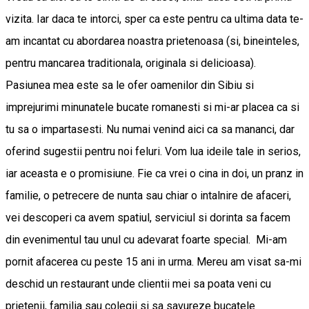
vizita. Iar daca te intorci, sper ca este pentru ca ultima data te-
am incantat cu abordarea noastra prietenoasa (si, bineinteles,
pentru mancarea traditionala, originala si delicioasa).
Pasiunea mea este sa le ofer oamenilor din Sibiu si
imprejurimi minunatele bucate romanesti si mi-ar placea ca si
tu sa o impartasesti. Nu numai venind aici ca sa mananci, dar
oferind sugestii pentru noi feluri. Vom lua ideile tale in serios,
iar aceasta e o promisiune. Fie ca vrei o cina in doi, un pranz in
familie, o petrecere de nunta sau chiar o intalnire de afaceri,
vei descoperi ca avem spatiul, serviciul si dorinta sa facem
din evenimentul tau unul cu adevarat foarte special. Mi-am
pornit afacerea cu peste 15 ani in urma. Mereu am visat sa-mi
deschid un restaurant unde clientii mei sa poata veni cu
prietenii, familia sau colegii si sa savureze bucatele