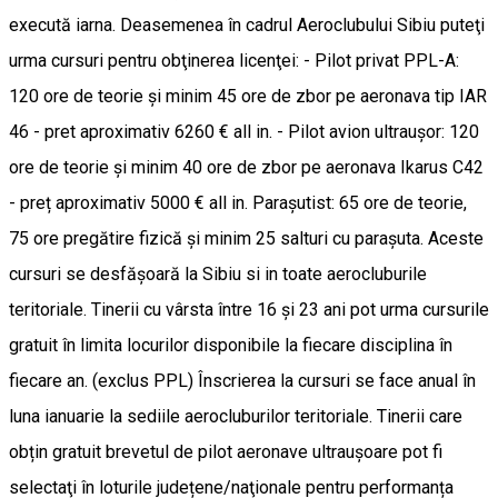
execută iarna. Deasemenea în cadrul Aeroclubului Sibiu puteţi
urma cursuri pentru obţinerea licenţei: - Pilot privat PPL-A:
120 ore de teorie şi minim 45 ore de zbor pe aeronava tip IAR
46 - pret aproximativ 6260 € all in. - Pilot avion ultrauşor: 120
ore de teorie şi minim 40 ore de zbor pe aeronava Ikarus C42
- preț aproximativ 5000 € all in. Paraşutist: 65 ore de teorie,
75 ore pregătire fizică şi minim 25 salturi cu paraşuta. Aceste
cursuri se desfăşoară la Sibiu si in toate aerocluburile
teritoriale. Tinerii cu vârsta între 16 şi 23 ani pot urma cursurile
gratuit în limita locurilor disponibile la fiecare disciplina în
fiecare an. (exclus PPL) Înscrierea la cursuri se face anual în
luna ianuarie la sediile aerocluburilor teritoriale. Tinerii care
obțin gratuit brevetul de pilot aeronave ultraușoare pot fi
selectaţi în loturile județene/naţionale pentru performanța