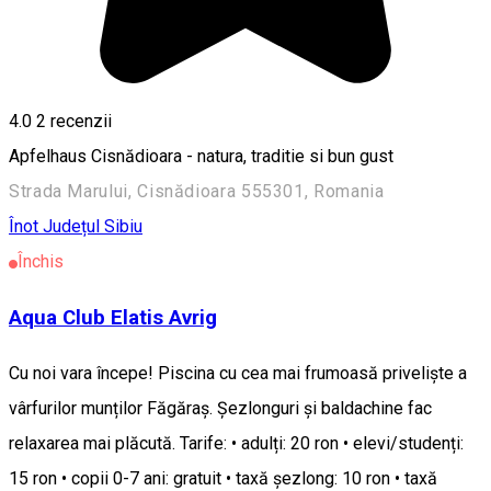
4.0
2
recenzii
Apfelhaus Cisnădioara - natura, traditie si bun gust
Strada Marului, Cisnădioara 555301, Romania
Înot
Județul Sibiu
Închis
Aqua Club Elatis Avrig
Cu noi vara începe! Piscina cu cea mai frumoasă priveliște a
vârfurilor munților Făgăraș. Șezlonguri și baldachine fac
relaxarea mai plăcută. Tarife: • adulți: 20 ron • elevi/studenți:
15 ron • copii 0-7 ani: gratuit • taxă șezlong: 10 ron • taxă