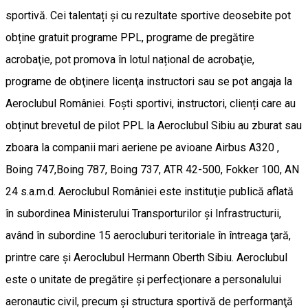
sportivă. Cei talentați şi cu rezultate sportive deosebite pot
obține gratuit programe PPL, programe de pregătire
acrobaţie, pot promova în lotul național de acrobaţie,
programe de obţinere licenţa instructori sau se pot angaja la
Aeroclubul României. Foști sportivi, instructori, clienți care au
obținut brevetul de pilot PPL la Aeroclubul Sibiu au zburat sau
zboara la companii mari aeriene pe avioane Airbus A320 ,
Boing 747,Boing 787, Boing 737, ATR 42-500, Fokker 100, AN
24 s.a.m.d. Aeroclubul României este instituţie publică aflată
în subordinea Ministerului Transporturilor şi Infrastructurii,
având în subordine 15 aerocluburi teritoriale în întreaga ţară,
printre care şi Aeroclubul Hermann Oberth Sibiu. Aeroclubul
este o unitate de pregătire şi perfecţionare a personalului
aeronautic civil, precum şi structura sportivă de performanţă