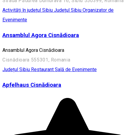
Strada Pădurea Dumbrava 16, Sibiu 550399, Romania
Activități în județul Sibiu
Județul Sibiu
Organizator de
Evenimente
Ansamblul Agora Cisnădioara
Ansamblul Agora Cisnădioara
Cisnădioara 555301, Romania
Județul Sibiu
Restaurant
Sală de Evenimente
Apfelhaus Cisnădioara