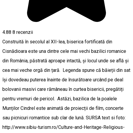
4.88
8
recenzii
Construită în secolul al XII-lea, biserica fortificată din
Cisnădioara este una dintre cele mai vechi bazilici romanice
din România, păstrată aproape intactă, și locul unde se află și
cea mai veche orgă din țară. Legenda spune că băieții din sat
își dovedeau puterea înainte de însurătoare urcând pe deal
bolovanii masivi care rămâneau în curtea bisericii, pregătiți
pentru vremuri de pericol. Astăzi, bazilica de la poalele
Munților Cindrel este animată de proiecții de film, concerte
sau picnicuri romantice sub clar de lună. SURSA text si foto:
http://www.sibiu-turism.ro/Culture-and-Heritage-Religious-