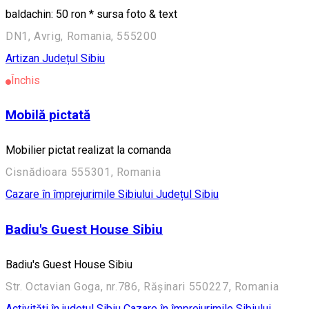
baldachin: 50 ron * sursa foto & text
DN1, Avrig, Romania, 555200
Artizan
Județul Sibiu
Închis
Mobilă pictată
Mobilier pictat realizat la comanda
Cisnădioara 555301, Romania
Cazare în împrejurimile Sibiului
Județul Sibiu
Badiu's Guest House Sibiu
Badiu's Guest House Sibiu
Str. Octavian Goga, nr.786, Rășinari 550227, Romania
Activități în județul Sibiu
Cazare în împrejurimile Sibiului