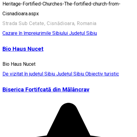
Heritage-Fortified-Churches-The-fortified-church-from-
Cisnadioara.aspx
Strada Sub Cetate, Cisnădioara, Romania
Cazare în împrejurimile Sibiului
Județul Sibiu
Bio Haus Nucet
Bio Haus Nucet
De vizitat în județul Sibiu
Județul Sibiu
Obiectiv turistic
Biserica Fortifcată din Mălâncrav