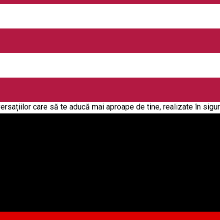
logie Abrudean Alexandra
ut cu formare de grup (psihodrama) - acreditată de Colegiul Psiho
 oameni, atunci când aceștia se simt văzuți, auziți, acceptați și 
ersațiilor care să te aducă mai aproape de tine, realizate în sig
 Sibiu