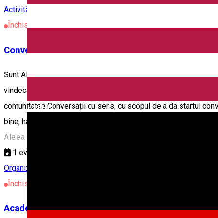
Activități în județul Sibiu
Închis
Conversații cu Sens - Cabinet Individual de Psiho
Sunt Alexandra Abrudean și sunt psiholog clinician, psihoterape
vindecarea are loc atunci când există o legătură autentică între
comunitatea Conversații cu sens, cu scopul de a da startul conv
English
bine, haide pe www.conversatiicusens.ro
Aleea Biruinței, Sibiu, Romania
1
eveniment
Organizator de Evenimente
Închis
Academia Forţelor Terestre "Nicolae Bălcescu" din