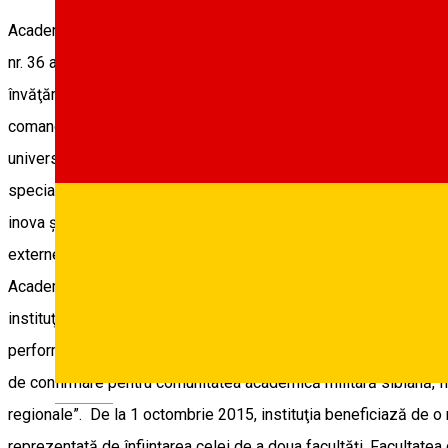
Academia Forţelor Terestre ”Nicolae Bălcescu” este succesoarea şi
nr. 36 a domnitorului Gheorghe Bibescu în data de 13 iunie 1847
învăţământ, cu autonomie universitară garantată prin lege şi cu 
comandă pentru Forţele Terestre ale Armatei României şi alţi be
universitate de educaţie este de formare iniţială şi continuă, la 
specialiştilor militari şi civili pentru alţi beneficiari interni şi
inova şi transfera tehnologic, prin creaţie individuală şi colectiv
externe a calităţii educaţiei, realizată de Agenţia Română de Asigu
Academiei Forţelor Terestre "Nicolae Bălcescu" ca universitate de
instituţia noastră. Este de remarcat faptul că, academia a fost 
performanţa în predare - Calitate, diversitate şi inovare în unive
de confirmare pentru comunitatea academică militară sibiană, fii
Deutsch
regionale”. De la 1 octombrie 2015, instituţia beneficiază de o 
reprezentată de înfiinţarea celei de a doua facultăţi, Facultatea