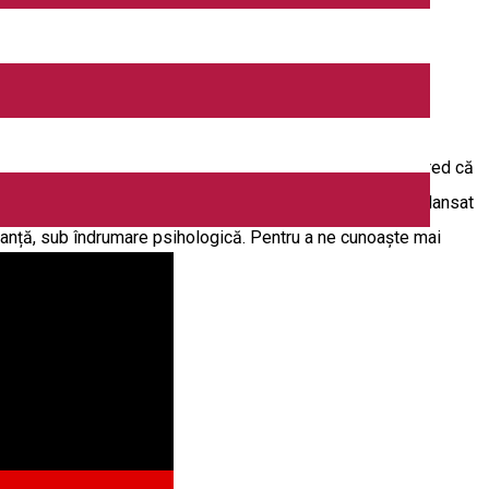
logilor din România - și trainer. Îmi place să mă joc și cred că
apreciați așa cum sunt, aici și acum. În decembrie 2023 am lansat
uranță, sub îndrumare psihologică. Pentru a ne cunoaște mai