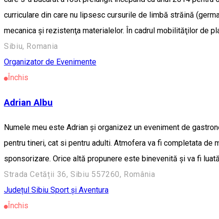
curriculare din care nu lipsesc cursurile de limbă străină (ger
mecanica şi rezistenţa materialelor. În cadrul mobilităţilor de p
Sibiu, Romania
Organizator de Evenimente
Închis
Adrian Albu
Numele meu este Adrian și organizez un eveniment de gastronomie
pentru tineri, cat si pentru adulti. Atmofera va fi completata de 
sponsorizare. Orice altă propunere este binevenită și va fi luată
Strada Cetății 36, Sibiu 557260, România
Județul Sibiu
Sport și Aventura
Închis