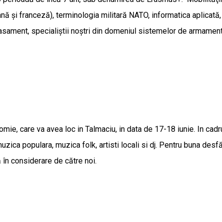
mană şi franceză), terminologia militară NATO, informatica aplic
lasament, specialiştii noştri din domeniul sistemelor de armament,
, care va avea loc in Talmaciu, in data de 17-18 iunie. In cadrul
muzica populara, muzica folk, artisti locali si dj. Pentru buna des
 în considerare de către noi.