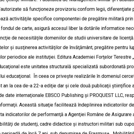
utorizate să funcţioneze provizoriu conform legii, diferenţiate p
ează activităţile specifice componentei de pregătire militară prin
e fondul de carte, asigură accesul liber la dotările informatice n
 funcţie de necesităţile domeniilor de studii universitare de licen
or şi susţinerea activităţilor de învăţământ, pregătire pentru lu
aţiilor periodice ale instituţiei. Editura Academiei Forţelor Ter
ucaţional este unitatea structurală specializată subordonată pror
ului educaţional. În ceea ce priveşte realizările în domeniul cercet
 la cea de-a 22-a ediţie dar şi cele două publicaţii ştiinţifice a
ele de date internaţionale EBSCO Publishing şi PROQUEST LLC, resp
rmaţii. Această situaţie facilitează îndeplinirea indicatorilor de 
sta indicatorilor de performanţă a Agenţiei Române de Asigurare a
tăţi de studenţi, cadre didactice şi instructori militari sub cupo
 o perioadă de încă 7 ani, sub denumirea de Erasmus+. Mobilităţil