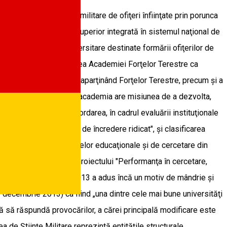
zate ale primei şcoli militare de ofiţeri înfiinţate prin porunca
e învăţământ militar superior integrată în sistemul naţional de
rograme de studii universitare destinate formării ofiţerilor de
uranţă naţională. Misiunea Academiei Forţelor Terestre ca
e/specialităţile militare aparţinând Forţelor Terestre, precum şi a
ate de cercetare ştiinţifică academia are misiunea de a dezvolta,
zultatelor acestora. Acordarea, în cadrul evaluării instituţionale
înalt calificativ, "Grad de încredere ridicat", şi clasificarea
tatea şi calitatea proceselor educaţionale şi de cercetare din
e europene, în cadrul proiectului "Performanţa în cercetare,
ativ, la superlativ. Anul 2013 a adus încă un motiv de mândrie şi
7 decembrie 2013) ca fiind „una dintre cele mai bune universităţi
lă să răspundă provocărilor, a cărei principală modificare este
a de Ştiinţe Militare reprezintă entităţile structurale