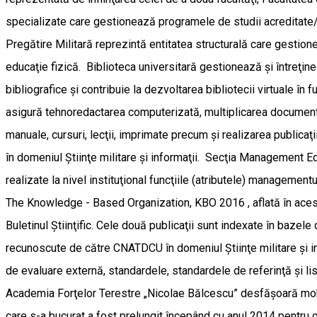
specializate care gestionează programele de studii acreditate/a
Pregătire Militară reprezintă entitatea structurală care gestion
educaţie fizică. Biblioteca universitară gestionează şi întreţin
bibliografice şi contribuie la dezvoltarea bibliotecii virtuale în
asigură tehnoredactarea computerizată, multiplicarea documentel
manuale, cursuri, lecţii, imprimate precum şi realizarea public
în domeniul Ştiinţe militare şi informaţii. Secţia Management Ed
realizate la nivel instituţional funcţiile (atributele) management
The Knowledge - Based Organization, KBO 2016 , aflată în acest an
Buletinul Ştiinţific. Cele două publicaţii sunt indexate în baz
recunoscute de către CNATDCU în domeniul Ştiinţe militare şi info
de evaluare externă, standardele, standardele de referinţă şi li
Academia Forţelor Terestre „Nicolae Bălcescu” desfăşoară mobili
care s-a bucurat a fost prelungit începând cu anul 2014 pentru