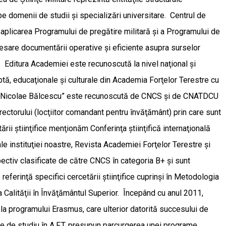
e domenii de studii şi specializări universitare. Centrul de
 aplicarea Programului de pregătire militară şi a Programului de
ecesare documentării operative şi eficiente asupra surselor
ţă. Editura Academiei este recunoscută la nivel naţional şi
ptă, educaţionale şi culturale din Academia Forţelor Terestre cu
estre „Nicolae Bălcescu” este recunoscută de CNCS şi de CNATDCU
ectorului (locţiitor comandant pentru învăţământ) prin care sunt
ării ştiinţifice menţionăm Conferinţa ştiinţifică internaţională
le instituţiei noastre, Revista Academiei Forţelor Terestre şi
ectiv clasificate de către CNCS în categoria B+ şi sunt
referinţă specifici cercetării ştiinţifice cuprinşi în Metodologia
 Calităţii în Învăţământul Superior. Începând cu anul 2011,
la programului Erasmus, care ulterior datorită succesului de
e de studiu în A.F.T. presupun parcurgerea unei programe