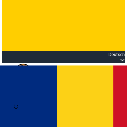
Deutsch
Open main menu
Loading
Anmeldung
Anmelden