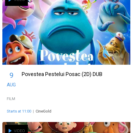
Povestea Pestelui Posac (2D) DUB
9
AUG
FILM
Starts at 11:00
|
CineGold
VIDEO