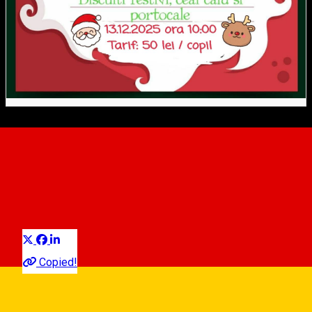
Dragă MOȘ CRĂCIUN - atelier
creativ și interactiv pentru
copii
Distribuie
Für Kinder
Copied!