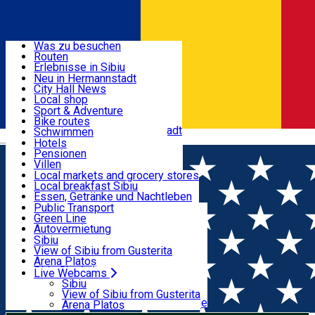
Entdecke
Was zu besuchen
Routen
Nützliche informationen
Erlebnisse in Sibiu
Podcast
Neu in Hermannstadt
Kultur
City Hall News
Aktivitäten & Abenteuer
Museen
Local shop
Kirchen
Sibiu Handwerker
Sport & Adventure
Parks, Zoo
Sibiul Verde
Bike routes
Unterkunft
Im Umkreis von Hermannstadt
Public services
Schwimmen
Română
Bildung
Reiten
Hotels
Wie komme ich nach Sibiu?
Fitnessstudio
Pensionen
Essen, Getränke & Nachtleben
Touristeninfo
Loc de joacă indoor
Villen
Reiseführer
Loc de joacă outdoor
Hostels
Local markets and grocery stores
Guided tours
Ski
Motels
Local breakfast Sibiu
Transport & Parken
Local publication
Eislaufen
Camping
Essen, Getränke und Nachtleben
Schönheitssalon
Yoga
Zimmer zu vermieten
Pizza
Public Transport
Wohnungen
Fast Food
Green Line
Live Webcams
Unterkunft außerhalb von Sibiu
Kaffeestube
Autovermietung
Konditorei
Fahrad verleih
Sibiu
Pub, Bar
Scooter rentals
View of Sibiu from Gusterita
Nachtclubs
Taxi
Arena Platoș
Bäckerei
Ride Sharing
Live Webcams
Home
Für Kinder
Dragă MOȘ CRĂCIUN - atelier creativ
Park-Tickets
Sibiu
Parkplätze
View of Sibiu from Gusterita
și interactiv pentru copii
Ladestationen für Elektrofahrzeuge
Arena Platoș