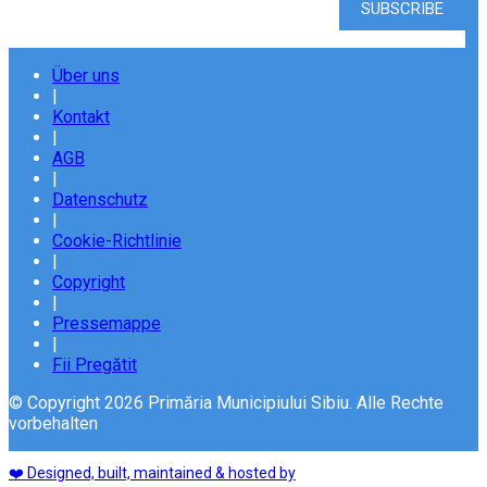
Über uns
|
Kontakt
|
AGB
|
Datenschutz
|
Cookie-Richtlinie
|
Copyright
|
Pressemappe
|
Fii Pregătit
© Copyright 2026 Primăria Municipiului Sibiu. Alle Rechte
vorbehalten
❤️ Designed, built, maintained & hosted by