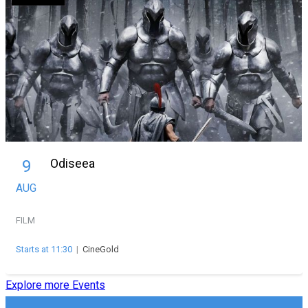
Odiseea
9
AUG
FILM
Starts at 11:30
|
CineGold
Explore more Events