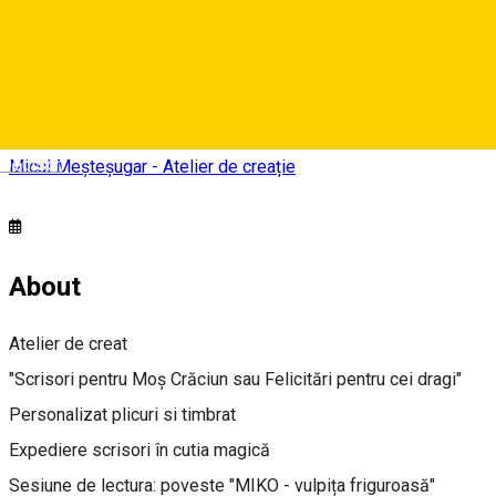
Micul Meșteșugar - Atelier de creație
Sibiu, Romania
Deutsch
Micul Meșteșugar - Atelier de creație
About
Atelier de creat
"Scrisori pentru Moș Crăciun sau Felicitări pentru cei dragi"
Personalizat plicuri si timbrat
Expediere scrisori în cutia magică
Sesiune de lectura: poveste "MIKO - vulpița friguroasă"