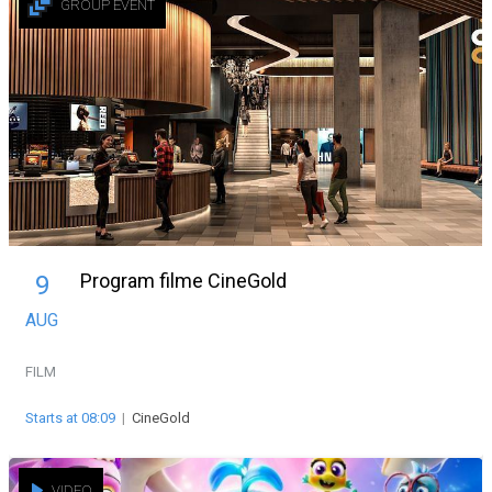
GROUP EVENT
Program filme CineGold
9
AUG
FILM
Starts at 08:09
|
CineGold
VIDEO