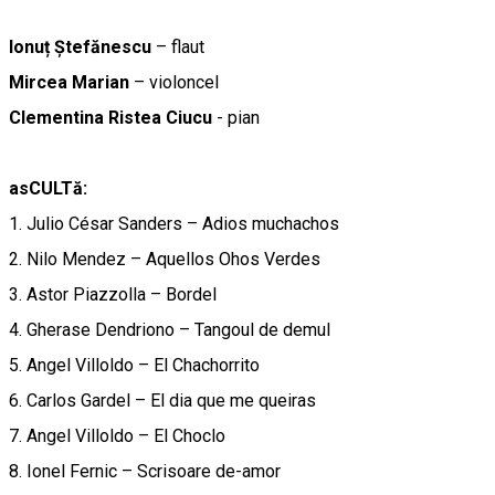
Ionuț Ștefănescu
– flaut
Mircea Marian
– violoncel
Clementina Ristea Ciucu
- pian
asCULTă:
1. Julio César Sanders – Adios muchachos
2. Nilo Mendez – Aquellos Ohos Verdes
3. Astor Piazzolla – Bordel
4. Gherase Dendriono – Tangoul de demul
5. Angel Villoldo – El Chachorrito
6. Carlos Gardel – El dia que me queiras
7. Angel Villoldo – El Choclo
8. Ionel Fernic – Scrisoare de-amor