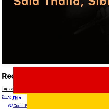
Recital „Flautul fermecat”
Distribuie
Concert
Copied!