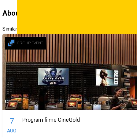
About
Similar Suggestions
GROUP EVENT
Deutsch
Program filme CineGold
7
AUG