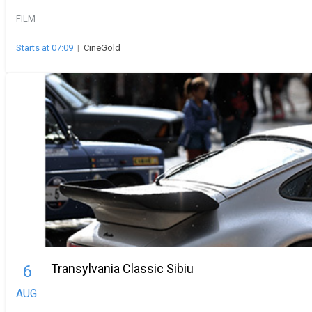
FILM
Starts at 07:09
|
CineGold
Transylvania Classic Sibiu
6
AUG