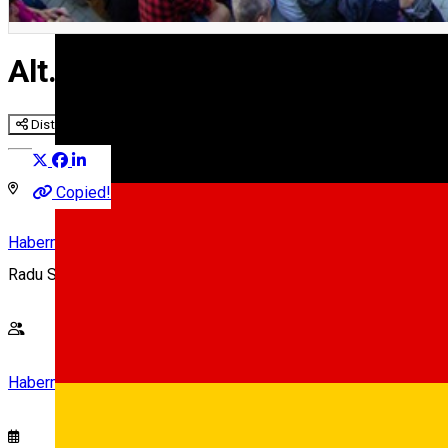
Alt. Food Market by Haberman
Distribuie
Copied!
Habermann Markt
Radu Stanca str., Sibiu, Romania, 550170
Habermann Markt