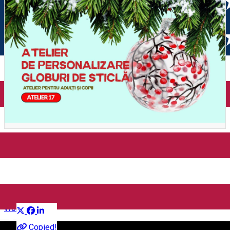
ATELIER DE PERSONALIZARE
GLOBURI DE STICLĂ
Distribuie
Workshop
English
Copied!