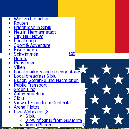
Entdecke
Was zu besuchen
Routen
Nützliche informationen
Erlebnisse in Sibiu
Podcast
Neu in Hermannstadt
Kultur
City Hall News
Aktivitäten & Abenteuer
Museen
Local shop
Kirchen
Sibiu Handwerker
Sport & Adventure
Parks, Zoo
Sibiul Verde
Bike routes
Unterkunft
Im Umkreis von Hermannstadt
Public services
Schwimmen
Română
Bildung
Reiten
Hotels
Wie komme ich nach Sibiu?
Fitnessstudio
Pensionen
Essen, Getränke & Nachtleben
Touristeninfo
Loc de joacă indoor
Villen
Reiseführer
Loc de joacă outdoor
Hostels
Local markets and grocery stores
Guided tours
Ski
Motels
Local breakfast Sibiu
Transport & Parken
Local publication
Eislaufen
Camping
Essen, Getränke und Nachtleben
Schönheitssalon
Yoga
Zimmer zu vermieten
Pizza
Public Transport
Wohnungen
Fast Food
Green Line
Live Webcams
Unterkunft außerhalb von Sibiu
Kaffeestube
Autovermietung
Konditorei
Fahrad verleih
Sibiu
Pub, Bar
Scooter rentals
View of Sibiu from Gusterita
Nachtclubs
Taxi
Arena Platoș
Bäckerei
Ride Sharing
Live Webcams
Home
Workshop
ATELIER DE PERSONALIZARE
Park-Tickets
Sibiu
Parkplätze
View of Sibiu from Gusterita
GLOBURI DE STICLĂ
Ladestationen für Elektrofahrzeuge
Arena Platoș