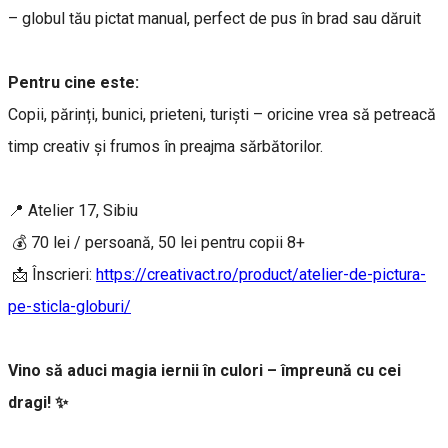
– globul tău pictat manual, perfect de pus în brad sau dăruit
Pentru cine este:
Copii, părinți, bunici, prieteni, turiști – oricine vrea să petreacă
timp creativ și frumos în preajma sărbătorilor.
📍 Atelier 17, Sibiu
💰 70 lei / persoană, 50 lei pentru copii 8+
📩 Înscrieri:
https://creativact.ro/product/atelier-de-pictura-
pe-sticla-globuri/
Vino să aduci magia iernii în culori – împreună cu cei
dragi! ✨