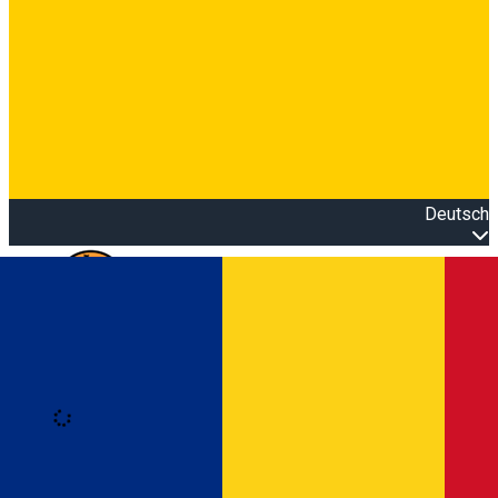
Deutsch
Open main menu
Loading
Anmeldung
Anmelden