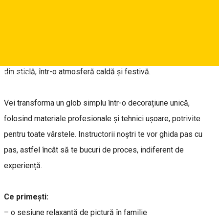
About
Fie că ești în vizită la Sibiu sau locuiești aici, te invităm la o
experiență creativă în care tu și copilul tău puteți picta globuri
din sticlă, într-o atmosferă caldă și festivă.
Deutsch
Vei transforma un glob simplu într-o decorațiune unică,
folosind materiale profesionale și tehnici ușoare, potrivite
pentru toate vârstele. Instructorii noștri te vor ghida pas cu
pas, astfel încât să te bucuri de proces, indiferent de
experiență.
Ce primești:
– o sesiune relaxantă de pictură în familie