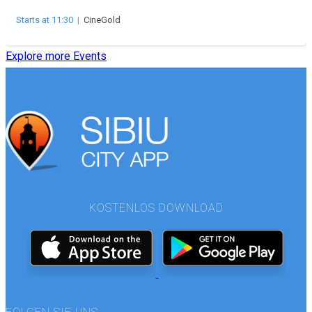
Starts at 11:30
|
CineGold
Explore more Events
KOSTENLOS DOWNLOAD