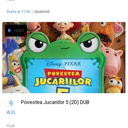
Starts at 11:00
|
CineGold
VIDEO
Povestea Jucariilor 5 (2D) DUB
9
AUG
FILM