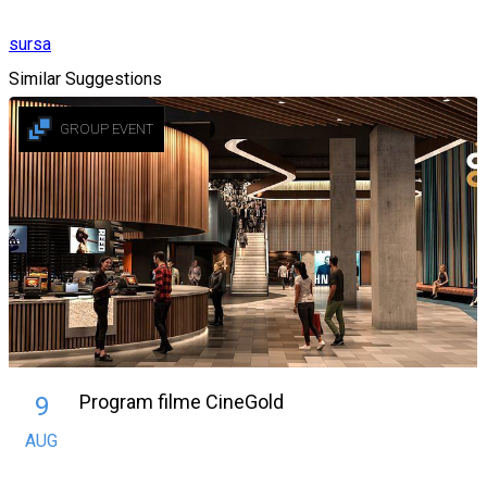
sursa
Similar Suggestions
GROUP EVENT
Program filme CineGold
9
AUG