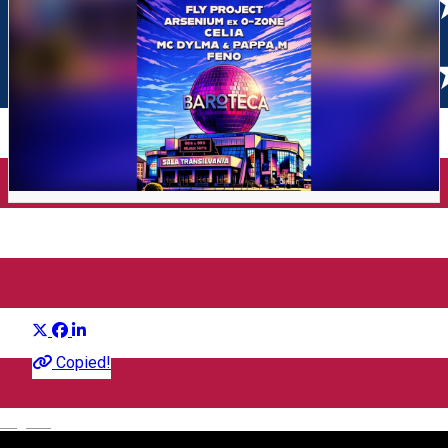
BAROTECA 90s-00s
Distribuie
Party
Copied!
English
Sala Transilvania Sibiu