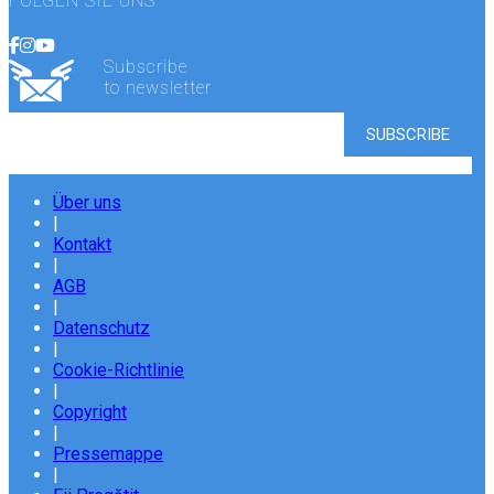
FOLGEN SIE UNS
Subscribe
to newsletter
Über uns
|
Kontakt
|
AGB
|
Datenschutz
|
Cookie-Richtlinie
|
Copyright
|
Pressemappe
|