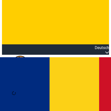
Deutsch
Open main menu
Loading
Anmeldung
Anmelden