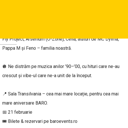
spectaculos BARO de până acum, într-o producție fabuloasă,
la o scară pe care n-am mai făcut-o niciodată.
🎤 Pe scenă urcă artiști care au definit generații:
Fly Project, Arsenium (O-Zone), Celia, alături de MC Dylma,
Deutsch
Pappa M și Feno – familia noastră.
🪩 Ne distrăm pe muzica anilor ’90–’00, cu hituri care ne-au
crescut și vibe-ul care ne-a unit de la început.
📍 Sala Transilvania – cea mai mare locație, pentru cea mai
mare aniversare BARO.
📅 21 februarie
🎟️ Bilete & rezervari pe baroevents.ro