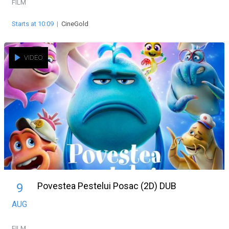
FILM
Starts at 10:09
|
CineGold
VIDEO
Povestea Pestelui Posac (2D) DUB
9
AUG
FILM