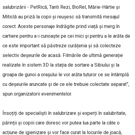
salubrizării - PetRică, Tanti Rezi, BioRel, Mărie-Hârtie și
Miticlă au priză la copii și reușesc să transmită mesajul
corect. Aceste personaje îndrăgite prind viață și merg în
cartiere pentru a-i cunoaște pe cei mici și pentru a le arăta de
ce este important să păstreze curățenia și să colecteze
selectiv deșeurile de acasă. Filmările de ultimă generație
realizate în sistem 3D la stația de sortare a Sibiului și la
groapa de gunoi a orașului le vor arăta tuturor ce se întâmplă
cu deșeurile aruncate și de ce ele trebuie colectate separat”,
spun organizatorii evenimentelor.
Însoțiți de specialiști în salubrizare și experți în salubritate,
părinții și copiii care doresc vor putea lua parte la câte o
acțiune de igienizare și vor face curat la locurile de joacă,