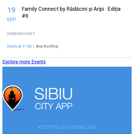
Family Connect by Rădăcini și Aripi · Ediția
19
#6
SEP
GEMEINSCHAFT
Starts at 11:00
|
Aria Rooftop
Explore more Events
KOSTENLOS DOWNLOAD