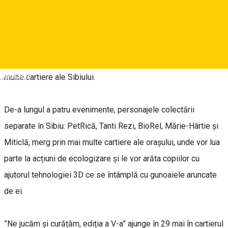
About
Cea de-a cincea ediție a proiectului educativ ”Ne jucăm și
curățăm” debutează în în data de 29 mai și ajunge în mai
Deutsch
multe cartiere ale Sibiului.
De-a lungul a patru evenimente, personajele colectării
separate în Sibiu: PetRică, Tanti Rezi, BioRel, Mărie-Hârtie și
Miticlă, merg prin mai multe cartiere ale orașului, unde vor lua
parte la acțiuni de ecologizare și le vor arăta copiilor cu
ajutorul tehnologiei 3D ce se întâmplă cu gunoaiele aruncate
de ei.
”Ne jucăm și curățăm, ediția a V-a” ajunge în 29 mai în cartierul