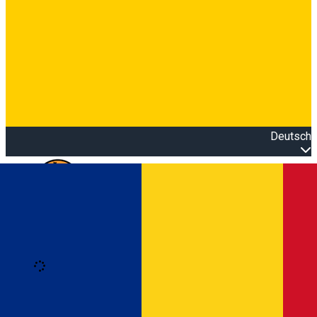
Deutsch
Open main menu
Loading
Anmeldung
Anmelden