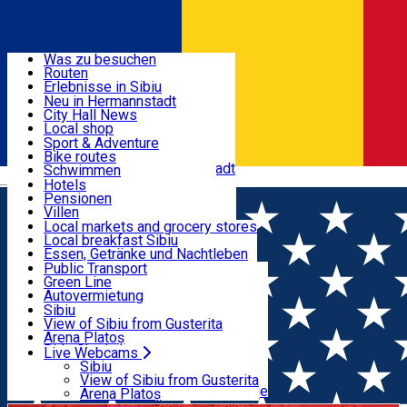
Entdecke
Was zu besuchen
Routen
Nützliche informationen
Erlebnisse in Sibiu
Podcast
Neu in Hermannstadt
Kultur
City Hall News
Aktivitäten & Abenteuer
Museen
Local shop
Kirchen
Sibiu Handwerker
Sport & Adventure
Parks, Zoo
Sibiul Verde
Bike routes
Unterkunft
Im Umkreis von Hermannstadt
Public services
Schwimmen
Română
Bildung
Reiten
Hotels
Wie komme ich nach Sibiu?
Fitnessstudio
Pensionen
Essen, Getränke & Nachtleben
Touristeninfo
Loc de joacă indoor
Villen
Reiseführer
Loc de joacă outdoor
Hostels
Local markets and grocery stores
Guided tours
Ski
Motels
Local breakfast Sibiu
Transport & Parken
Local publication
Eislaufen
Camping
Essen, Getränke und Nachtleben
Schönheitssalon
Yoga
Zimmer zu vermieten
Pizza
Public Transport
Wohnungen
Fast Food
Green Line
Live Webcams
Unterkunft außerhalb von Sibiu
Kaffeestube
Autovermietung
Konditorei
Fahrad verleih
Sibiu
Pub, Bar
Scooter rentals
View of Sibiu from Gusterita
Nachtclubs
Taxi
Arena Platoș
Bäckerei
Ride Sharing
Live Webcams
Home
Concert
Christmas Gala Concert-Acapella &
Park-Tickets
Sibiu
Parkplätze
View of Sibiu from Gusterita
Friends 25Ani
Ladestationen für Elektrofahrzeuge
Arena Platoș