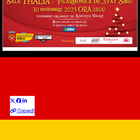
Christmas Gala Concert-
Acapella & Friends 25Ani
Distribuie
Concert
Copied!
106,05 lei/elevii, studenții și pensionarii beneficiază de o