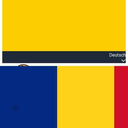
Deutsch
Open main menu
Loading
Anmeldung
Anmelden