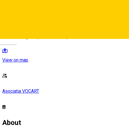
reducere de 50%.
Strada Cetății 3-5, Sibiu 550160, Romania
Deutsch
View on map
Asociatia VOCART
About