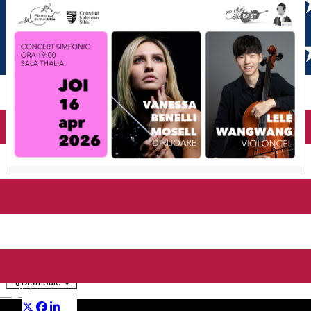
Concert simfonic – Vanessa
Benelli Mosell | Lele
Wangwang
Distribuie
English
Concert