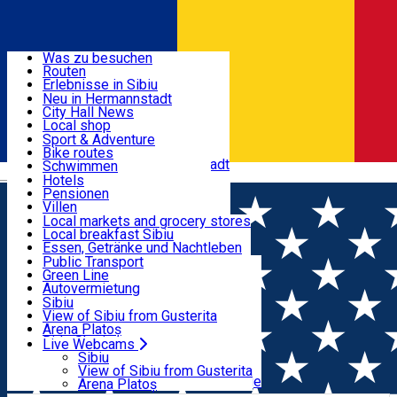
Entdecke
Was zu besuchen
Routen
Nützliche informationen
Erlebnisse in Sibiu
Podcast
Neu in Hermannstadt
Kultur
City Hall News
Aktivitäten & Abenteuer
Museen
Local shop
Kirchen
Sibiu Handwerker
Sport & Adventure
Parks, Zoo
Sibiul Verde
Bike routes
Unterkunft
Im Umkreis von Hermannstadt
Public services
Schwimmen
Română
Bildung
Reiten
Hotels
Wie komme ich nach Sibiu?
Fitnessstudio
Pensionen
Essen, Getränke & Nachtleben
Touristeninfo
Loc de joacă indoor
Villen
Reiseführer
Loc de joacă outdoor
Hostels
Local markets and grocery stores
Guided tours
Ski
Motels
Local breakfast Sibiu
Transport & Parken
Local publication
Eislaufen
Camping
Essen, Getränke und Nachtleben
Schönheitssalon
Yoga
Zimmer zu vermieten
Pizza
Public Transport
Wohnungen
Fast Food
Green Line
Live Webcams
Unterkunft außerhalb von Sibiu
Kaffeestube
Autovermietung
Konditorei
Fahrad verleih
Sibiu
Pub, Bar
Scooter rentals
View of Sibiu from Gusterita
Nachtclubs
Taxi
Arena Platoș
Bäckerei
Ride Sharing
Live Webcams
Home
Concert
Concert simfonic – Vanessa Benelli
Park-Tickets
Sibiu
Parkplätze
View of Sibiu from Gusterita
Mosell | Lele Wangwang
Ladestationen für Elektrofahrzeuge
Arena Platoș