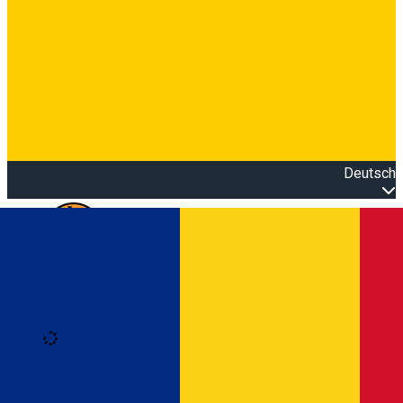
Deutsch
Open main menu
Loading
Anmeldung
Anmelden