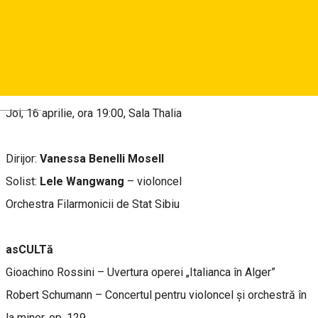
About
Concert simfonic
Deutsch
Joi, 16 aprilie, ora 19:00, Sala Thalia
Dirijor:
Vanessa Benelli Mosell
Solist:
Lele Wangwang
– violoncel
Orchestra Filarmonicii de Stat Sibiu
asCULTă
Gioachino Rossini – Uvertura operei „Italianca în Alger”
Robert Schumann – Concertul pentru violoncel și orchestră în
la minor, op. 129