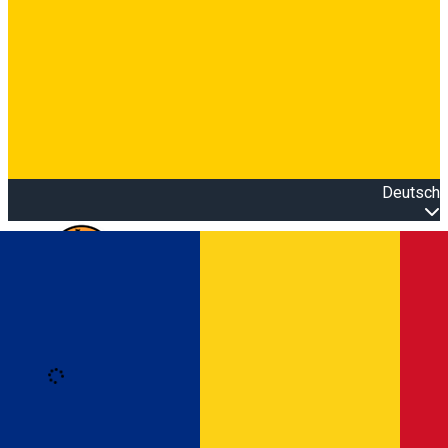
Deutsch
Open main menu
Loading
Anmeldung
Anmelden