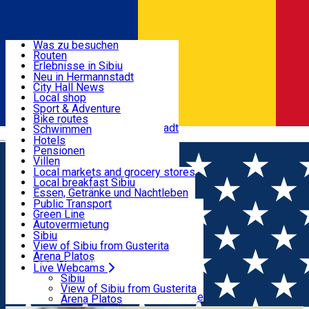
Entdecke
Was zu besuchen
Routen
Nützliche informationen
Erlebnisse in Sibiu
Podcast
Neu in Hermannstadt
Kultur
City Hall News
Aktivitäten & Abenteuer
Museen
Local shop
Kirchen
Sibiu Handwerker
Sport & Adventure
Parks, Zoo
Sibiul Verde
Bike routes
Unterkunft
Im Umkreis von Hermannstadt
Public services
Schwimmen
Română
Bildung
Reiten
Hotels
Wie komme ich nach Sibiu?
Fitnessstudio
Pensionen
Essen, Getränke & Nachtleben
Touristeninfo
Loc de joacă indoor
Villen
Reiseführer
Loc de joacă outdoor
Hostels
Local markets and grocery stores
Guided tours
Ski
Motels
Local breakfast Sibiu
Transport & Parken
Local publication
Eislaufen
Camping
Essen, Getränke und Nachtleben
Schönheitssalon
Yoga
Zimmer zu vermieten
Pizza
Public Transport
Wohnungen
Fast Food
Green Line
Live Webcams
Unterkunft außerhalb von Sibiu
Kaffeestube
Autovermietung
Konditorei
Fahrad verleih
Sibiu
Pub, Bar
Scooter rentals
View of Sibiu from Gusterita
Nachtclubs
Taxi
Arena Platoș
Bäckerei
Ride Sharing
Live Webcams
Home
Workshop
Conversații despre 2025 & obiective
Park-Tickets
Sibiu
Parkplätze
View of Sibiu from Gusterita
cu sens pentru 2026
Ladestationen für Elektrofahrzeuge
Arena Platoș