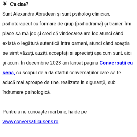
🌟 𝐂𝐮 𝐜𝐢𝐧𝐞?
Sunt Alexandra Abrudean și sunt psiholog clinician,
psihoterapeut cu formare de grup (psihodrama) și trainer. Îmi
place să mă joc și cred că vindecarea are loc atunci când
există o legătură autentică între oameni, atunci când aceștia
se simt văzuți, auziți, acceptați și apreciați așa cum sunt, aici
și acum. În decembrie 2023 am lansat pagina
Conversații cu
sens,
cu scopul de a da startul conversațiilor care să te
aducă mai aproape de tine, realizate în siguranță, sub
îndrumare psihologică.
Pentru a ne cunoaște mai bine, haide pe
www.conversatiicusens.ro