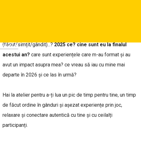
Reservations
About
2025 a fost anul…? 2025 pentru mine a fost…? în 2025 eu am
(făcut/simțit/gândit)...?
2025 ce? cine sunt eu la finalul
Deutsch
acestui an?
care sunt experiențele care m-au format și au
avut un impact asupra mea? ce vreau să iau cu mine mai
departe în 2026 și ce las în urmă?
Hai la atelier pentru a-ți lua un pic de timp pentru tine, un timp
de făcut ordine în gânduri și așezat experiențe prin joc,
relaxare și conectare autentică cu tine și cu ceilalți
participanți.