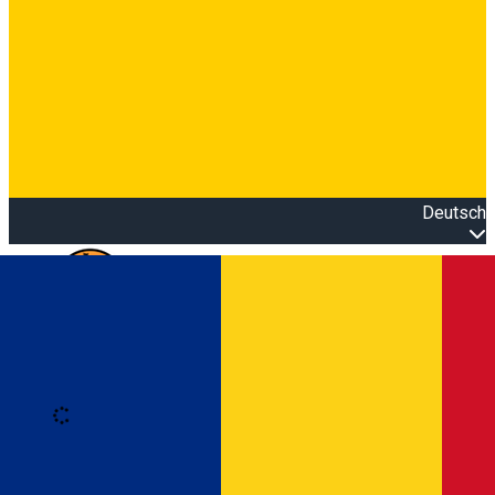
Deutsch
Open main menu
Loading
Anmeldung
Anmelden