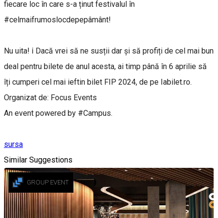
fiecare loc în care s-a ținut festivalul în
#celmaifrumoslocdepepâmânt!
Nu uita! ℹ️ Dacă vrei să ne susții dar și să profiți de cel mai bun
deal pentru bilete de anul acesta, ai timp până în 6 aprilie să
îți cumperi cel mai ieftin bilet FIP 2024, de pe Iabilet.ro.
Organizat de: Focus Events
An event powered by #Campus.
sursa
Similar Suggestions
GROUP EVENT