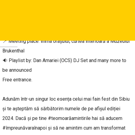
din line-up-ul primei ediții Focus in the Park cu bilet și o
facem înconjurați de prieteni și muzică faină, Focus style, la
☀️ primul party în aer liber ☀️ din 2024.
🗓️ Save the date: sâmbătă 6 aprilie, începând cu ora 16:00
📍 Meeting place: inima orașului, curtea interioară a Muzeului
Deutsch
Brukenthal
🔉 Playlist by: Dan Amariei (OCS) DJ Set and many more to
be announced
Free entrance.
Adunăm într-un singur loc esența celui mai fain fest din Sibiu
și te așteptăm să sărbătorim numele de pe afișul ediției
2024. Dacă și pe tine #teomoarăamintirile hai să aducem
#împreunăvaraînapoi și să ne amintim cum am transformat