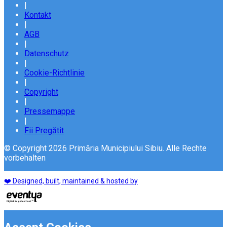
|
Kontakt
|
AGB
|
Datenschutz
|
Cookie-Richtlinie
|
Copyright
|
Pressemappe
|
Fii Pregătit
© Copyright 2026 Primăria Municipiului Sibiu. Alle Rechte
vorbehalten
❤️ Designed, built, maintained & hosted by