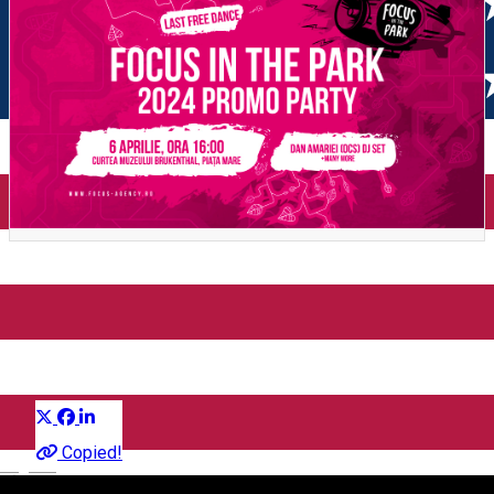
FOCUS IN THE PARK 2024
Promo Party
Distribuie
Party
Copied!
English