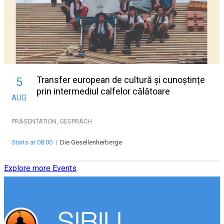
Transfer european de cultură și cunoștințe
5
prin intermediul calfelor călătoare
AUG
PRÄSENTATION, GESPRÄCH
Starts at 08:00
|
Die Gesellenherberge
Explore more Events