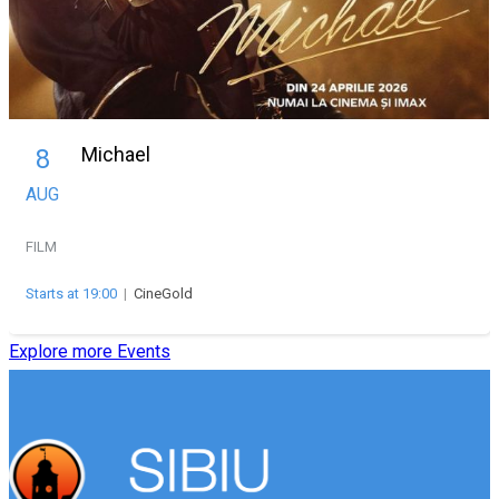
Michael
8
AUG
FILM
Starts at 19:00
|
CineGold
Explore more Events