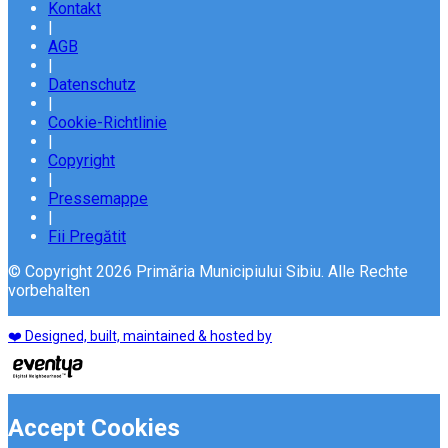
Kontakt
|
AGB
|
Datenschutz
|
Cookie-Richtlinie
|
Copyright
|
Pressemappe
|
Fii Pregătit
© Copyright 2026 Primăria Municipiului Sibiu. Alle Rechte
vorbehalten
❤️ Designed, built, maintained & hosted by
Accept Cookies