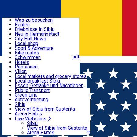
Entdecke
Was zu besuchen
Routen
Nützliche informationen
Erlebnisse in Sibiu
Podcast
Neu in Hermannstadt
Kultur
City Hall News
Aktivitäten & Abenteuer
Museen
Local shop
Kirchen
Sibiu Handwerker
Sport & Adventure
Parks, Zoo
Sibiul Verde
Bike routes
Unterkunft
Im Umkreis von Hermannstadt
Public services
Schwimmen
Română
Bildung
Reiten
Hotels
Wie komme ich nach Sibiu?
Fitnessstudio
Pensionen
Essen, Getränke & Nachtleben
Touristeninfo
Loc de joacă indoor
Villen
Reiseführer
Loc de joacă outdoor
Hostels
Local markets and grocery stores
Guided tours
Ski
Motels
Local breakfast Sibiu
Transport & Parken
Local publication
Eislaufen
Camping
Essen, Getränke und Nachtleben
Schönheitssalon
Yoga
Zimmer zu vermieten
Pizza
Public Transport
Wohnungen
Fast Food
Green Line
Live Webcams
Unterkunft außerhalb von Sibiu
Kaffeestube
Autovermietung
Konditorei
Fahrad verleih
Sibiu
Pub, Bar
Scooter rentals
View of Sibiu from Gusterita
Nachtclubs
Taxi
Arena Platoș
Bäckerei
Ride Sharing
Live Webcams
Home
Klassische Musik
EXTRAKONZERT:
Park-Tickets
Sibiu
Parkplätze
View of Sibiu from Gusterita
Abendmusik / Evening Music / Muzica da seara: CONCERT
Ladestationen für Elektrofahrzeuge
Arena Platoș