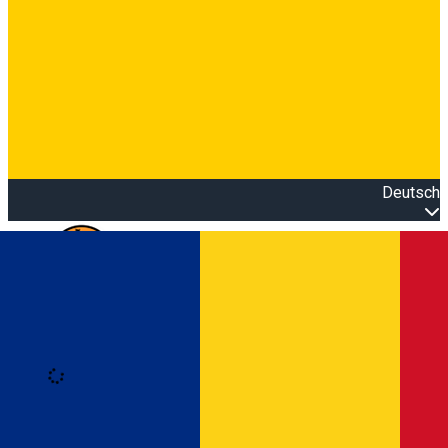
Deutsch
Open main menu
Loading
Anmeldung
Anmelden