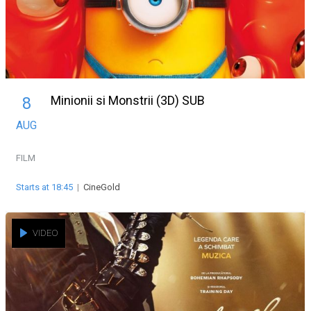
Minionii si Monstrii (3D) SUB
8
AUG
FILM
Starts at 18:45
|
CineGold
VIDEO