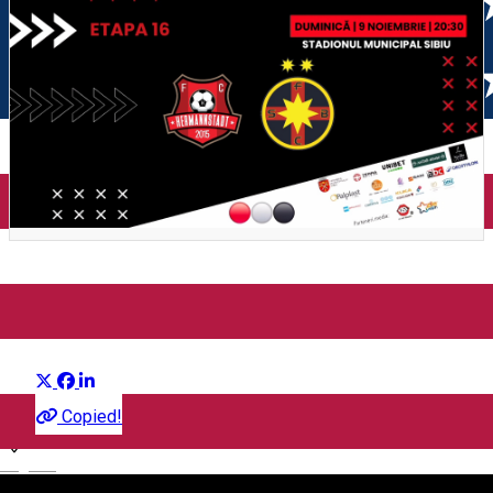
FCH vs FCSB
Distribuie
Sport
Copied!
English