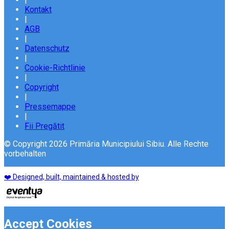
Kontakt
|
AGB
|
Datenschutz
|
Cookie-Richtlinie
|
Copyright
|
Pressemappe
|
Fii Pregătit
© Copyright 2026 Primăria Municipiului Sibiu. Alle Rechte
vorbehalten
❤️ Designed, built, maintained & hosted by
Accept Cookies