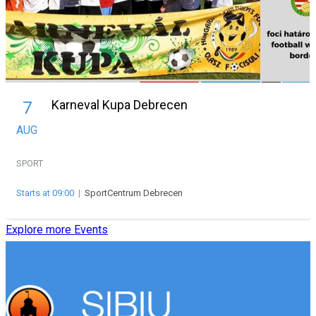
Karneval Kupa Debrecen
7
AUG
SPORT
Starts at 09:00
|
SportCentrum Debrecen
Explore more Events