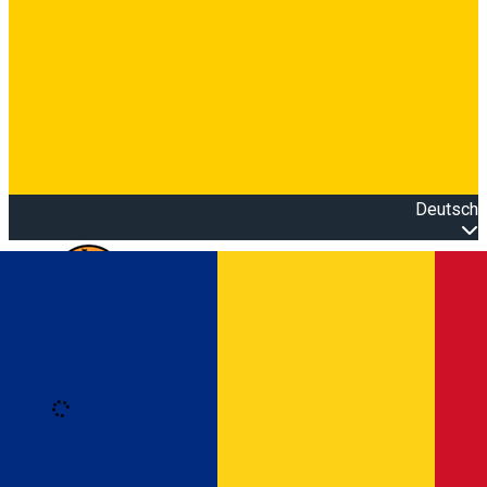
Deutsch
Open main menu
Loading
Anmeldung
Anmelden