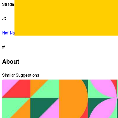
Strada Marasesti, nr.1, Sibiu
Naf Naf Cafe & Bar
Deutsch
About
Similar Suggestions