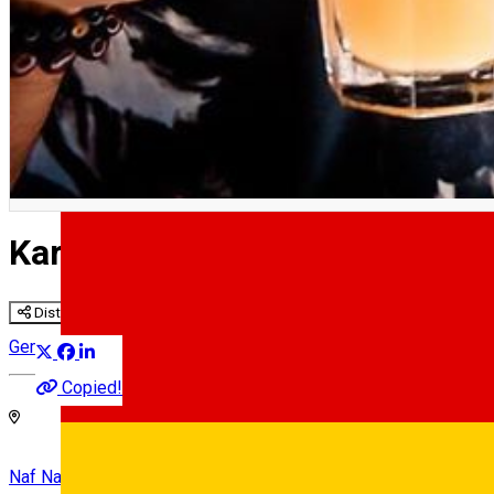
Karaoke editia 2018
Distribuie
Gemeinschaft
Copied!
Naf Naf Cafe & Bar