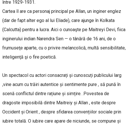
între 1929-1931.
Cartea îl are ca personaj principal pe Allan, un inginer englez
(dar de fapt alter ego al lui Eliade), care ajunge în Kolkata
(Calcutta) pentru a lucra. Aici o cunoaşte pe Maitreyi Devi, fiica
inginerului indian Narendra Sen — o tânără de 16 ani, de o
frumuseţe aparte, cu o privire melancolică, multă sensibilitate,
inteligenţă şi o fire poetică.
Un spectacol cu actori consacrați și cunoscuți publicului larg
,vine acum cu trăiri autentice și sentimente pure , să pună în
scenă conflictul dintre rațiune și simțire. .Povestea de
dragoste imposibilă dintre Maitreiy și Allan , este despre
Occident și Orient , despre sfidarea convențiilor sociale prin
iubire totală. O iubire care apare de niciunde, se compune și