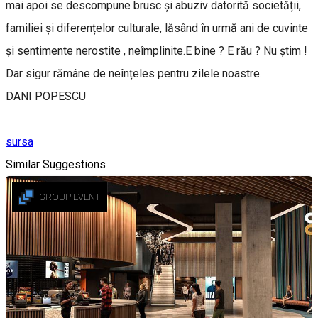
mai apoi se descompune brusc și abuziv datorită societății,
familiei și diferențelor culturale, lăsând în urmă ani de cuvinte
și sentimente nerostite , neîmplinite.E bine ? E rău ? Nu știm !
Dar sigur rămâne de neînțeles pentru zilele noastre.
DANI POPESCU
sursa
Similar Suggestions
GROUP EVENT