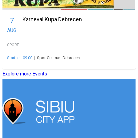
Karneval Kupa Debrecen
7
AUG
SPORT
Starts at 09:00
|
SportCentrum Debrecen
Explore more Events