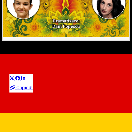
MAITREYI
Distribuie
Theater
Copied!
Centrul Cultural "Ion Besoiu"
Str.Emil Cioran nr. 1A, 550025 Sibiu, Romania