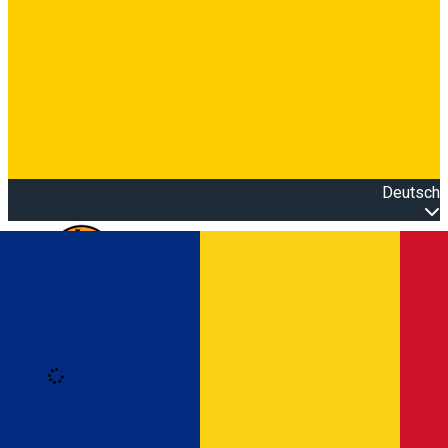
Deutsch
Open main menu
Loading
Anmeldung
Anmelden