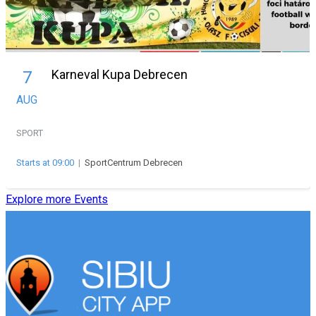
Karneval Kupa Debrecen
7
AUG
SPORT
Starts at 09:00
|
SportCentrum Debrecen
Explore more Events