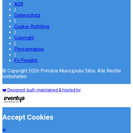
AGB
|
Datenschutz
|
Cookie-Richtlinie
|
Copyright
|
Pressemappe
|
Fii Pregătit
© Copyright 2026 Primăria Municipiului Sibiu. Alle Rechte
vorbehalten
❤️ Designed, built, maintained & hosted by
Accept Cookies