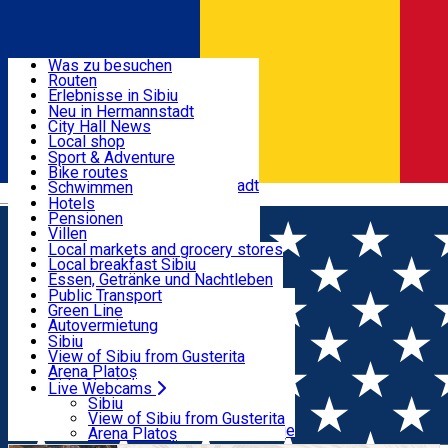
Entdecke
Was zu besuchen
Routen
Nützliche informationen
Erlebnisse in Sibiu
Podcast
Neu in Hermannstadt
Kultur
City Hall News
Aktivitäten & Abenteuer
Museen
Local shop
Kirchen
Sibiu Handwerker
Sport & Adventure
Parks, Zoo
Sibiul Verde
Bike routes
Unterkunft
Im Umkreis von Hermannstadt
Public services
Schwimmen
Română
Bildung
Reiten
Hotels
Wie komme ich nach Sibiu?
Fitnessstudio
Pensionen
Essen, Getränke & Nachtleben
Touristeninfo
Loc de joacă indoor
Villen
Reiseführer
Loc de joacă outdoor
Hostels
Local markets and grocery stores
Guided tours
Ski
Motels
Local breakfast Sibiu
Transport & Parken
Local publication
Eislaufen
Camping
Essen, Getränke und Nachtleben
Schönheitssalon
Yoga
Zimmer zu vermieten
Pizza
Public Transport
Wohnungen
Fast Food
Green Line
Live Webcams
Unterkunft außerhalb von Sibiu
Kaffeestube
Autovermietung
Konditorei
Fahrad verleih
Sibiu
Pub, Bar
Scooter rentals
View of Sibiu from Gusterita
Nachtclubs
Taxi
Arena Platoș
Bäckerei
Ride Sharing
Live Webcams
Home
Klassische Musik
Mittagsmusik / Muzica da
Park-Tickets
Sibiu
Parkplätze
View of Sibiu from Gusterita
Amiaza / Noon Music
Ladestationen für Elektrofahrzeuge
Arena Platoș