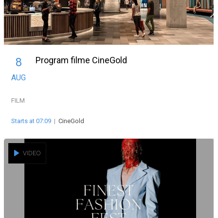
Program filme CineGold
8
AUG
FILM
Starts at 07:09
|
CineGold
VIDEO