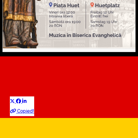
Mittagsmusik / Muzica da
Amiaza / Noon Music
Distribuie
Klassische Musik
Copied!
Freier Eintritt, Spenden erwünscht / Free Entrence, Donations