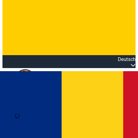
Deutsch
Open main menu
Loading
Anmeldung
Anmelden