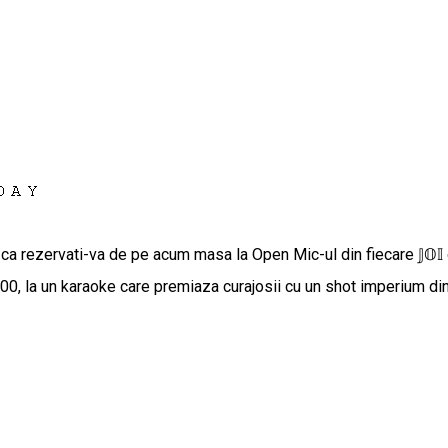
𝙳𝙰𝚈
ca rezervati-va de pe acum masa la Open Mic-ul din fiecare 𝕁𝕆𝕀 d
0, la un karaoke care premiaza curajosii cu un shot imperium din