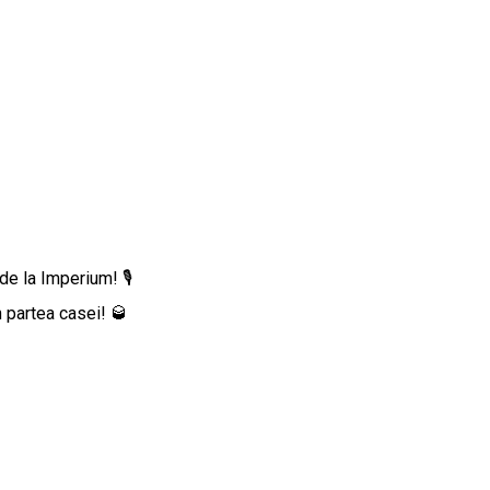
e la Imperium! 🎙️
 partea casei! 🥃