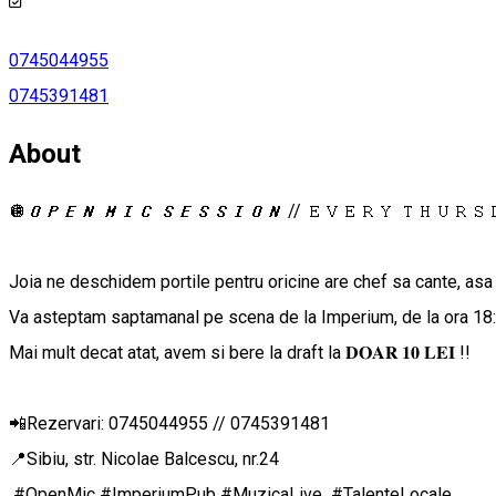
0745044955
0745391481
About
🪩𝙊𝙋𝙀𝙉 𝙈𝙄𝘾 𝙎𝙀𝙎𝙎𝙄𝙊𝙉 // 𝙴𝚅𝙴𝚁𝚈 𝚃𝙷𝚄𝚁𝚂
Joia ne deschidem portile pentru oricine are chef sa cante, asa 
Va asteptam saptamanal pe scena de la Imperium, de la ora 18:0
Mai mult decat atat, avem si bere la draft la 𝐃𝐎𝐀𝐑 𝟏𝟎 𝐋𝐄𝐈 !!
📲Rezervari: 0745044955 // 0745391481
📍Sibiu, str. Nicolae Balcescu, nr.24
#OpenMic #ImperiumPub #MuzicaLive #TalenteLocale