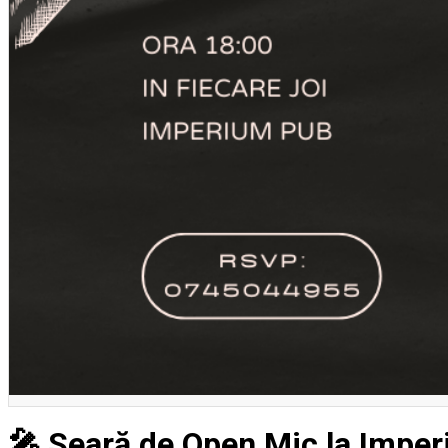
Deutsch
🎤 Seară de Open Mic la Impe