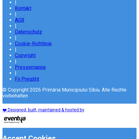
|
Kontakt
|
AGB
|
Datenschutz
|
Cookie-Richtlinie
|
Copyright
|
Pressemappe
|
Fii Pregătit
© Copyright 2026 Primăria Municipiului Sibiu. Alle Rechte
vorbehalten
❤️ Designed, built, maintained & hosted by
Accept Cookies