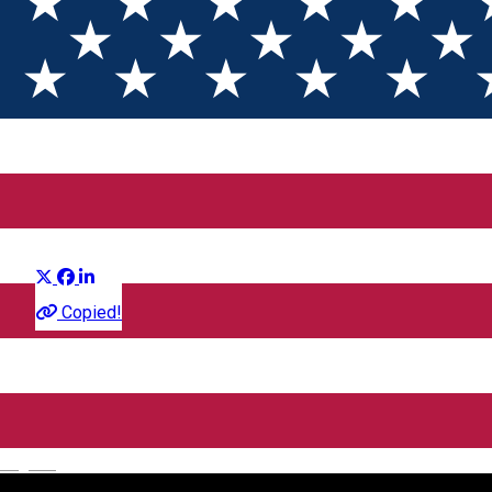
Prieteni Imaginari (2D) DUB
Distribuie
Film
Copied!
CineGold
Strada Lector, Sibiu, România
English