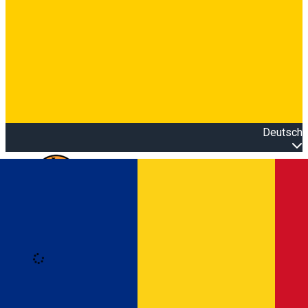
Deutsch
Open main menu
Loading
Anmeldung
Anmelden