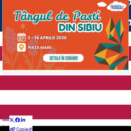
Târgul de Paști din Sibiu,
ediția 2026
Distribuie
Gemeinschaft
English
Copied!