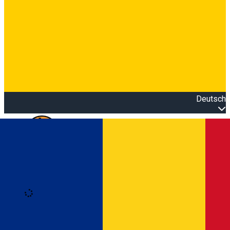
Deutsch
Open main menu
Loading
Anmeldung
Anmelden