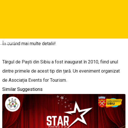
Expozanți din toată țara vin în ajutorul tău cu cadouri adorabile,
iar noi ți-am pregătit o mulțime de experiențe ideale pentru
familii cu copii! 🌸 🐰
Deutsch
În curând mai multe detalii!
Târgul de Paști din Sibiu a fost inaugurat în 2010, fiind unul
dintre primele de acest tip din țară. Un eveniment organizat
de Asociația Events for Tourism.
Similar Suggestions