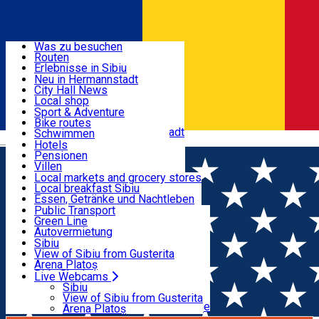
Entdecke
Was zu besuchen
Routen
Nützliche informationen
Erlebnisse in Sibiu
Podcast
Neu in Hermannstadt
Kultur
City Hall News
Aktivitäten & Abenteuer
Museen
Local shop
Kirchen
Sibiu Handwerker
Sport & Adventure
Parks, Zoo
Sibiul Verde
Bike routes
Unterkunft
Im Umkreis von Hermannstadt
Public services
Schwimmen
Română
Bildung
Reiten
Hotels
Wie komme ich nach Sibiu?
Fitnessstudio
Pensionen
Essen, Getränke & Nachtleben
Touristeninfo
Loc de joacă indoor
Villen
Reiseführer
Loc de joacă outdoor
Hostels
Local markets and grocery stores
Guided tours
Ski
Motels
Local breakfast Sibiu
Transport & Parken
Local publication
Eislaufen
Camping
Essen, Getränke und Nachtleben
Schönheitssalon
Yoga
Zimmer zu vermieten
Pizza
Public Transport
Wohnungen
Fast Food
Green Line
Live Webcams
Unterkunft außerhalb von Sibiu
Kaffeestube
Autovermietung
Konditorei
Fahrad verleih
Sibiu
Pub, Bar
Scooter rentals
View of Sibiu from Gusterita
Nachtclubs
Taxi
Arena Platoș
Bäckerei
Ride Sharing
Live Webcams
Home
Gemeinschaft
Târgul de Paști din Sibiu, ediția
Park-Tickets
Sibiu
Parkplätze
View of Sibiu from Gusterita
2026
Ladestationen für Elektrofahrzeuge
Arena Platoș