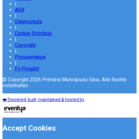
|
AGB
|
Datenschutz
|
Cookie-Richtlinie
|
Copyright
|
Pressemappe
|
Fii Pregătit
© Copyright 2026 Primăria Municipiului Sibiu. Alle Rechte
vorbehalten
❤️ Designed, built, maintained & hosted by
Accept Cookies