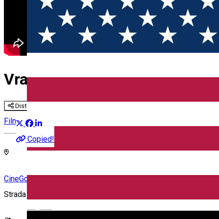
Vrajitorul din Kremlin
Distribuie
Film
Copied!
CineGold
Strada Lector, Sibiu, România
English