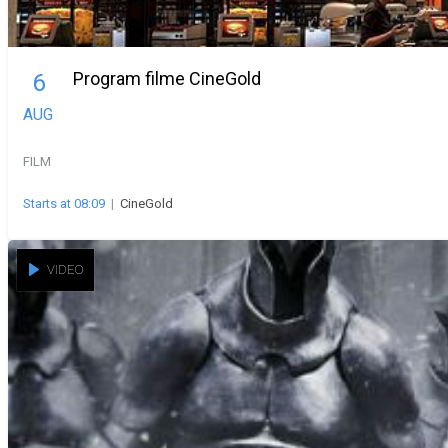
Program filme CineGold
6
AUG
FILM
Starts at 08:09
|
CineGold
VIDEO