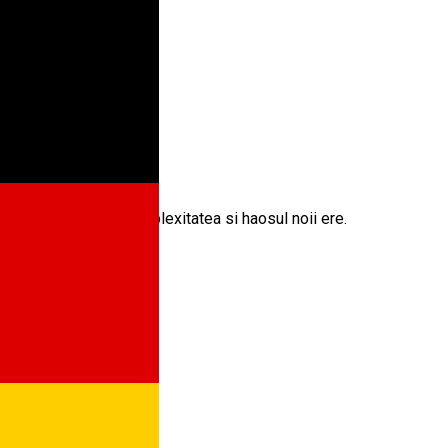
, navigand printre complexitatea si haosul noii ere.