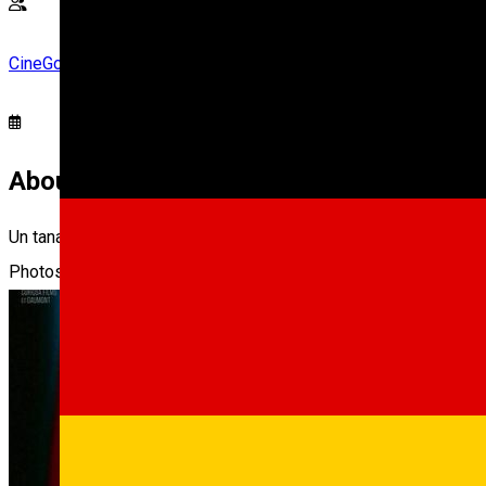
CineGold
About
Un tanar regizor rus devine un consilier improbabil al lui Vladim
Photos