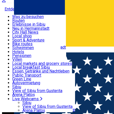
Entdecke
Was zu besuchen
Routen
Nützliche informationen
Erlebnisse in Sibiu
Podcast
Neu in Hermannstadt
Kultur
City Hall News
Aktivitäten & Abenteuer
Museen
Local shop
Kirchen
Sibiu Handwerker
Sport & Adventure
Parks, Zoo
Sibiul Verde
Bike routes
Unterkunft
Im Umkreis von Hermannstadt
Public services
Schwimmen
Română
Bildung
Reiten
Hotels
Wie komme ich nach Sibiu?
Fitnessstudio
Pensionen
Essen, Getränke & Nachtleben
Touristeninfo
Loc de joacă indoor
Villen
Reiseführer
Loc de joacă outdoor
Hostels
Local markets and grocery stores
Guided tours
Ski
Motels
Local breakfast Sibiu
Transport & Parken
Local publication
Eislaufen
Camping
Essen, Getränke und Nachtleben
Schönheitssalon
Yoga
Zimmer zu vermieten
Pizza
Public Transport
Wohnungen
Fast Food
Green Line
Live Webcams
Unterkunft außerhalb von Sibiu
Kaffeestube
Autovermietung
Konditorei
Fahrad verleih
Sibiu
Pub, Bar
Scooter rentals
View of Sibiu from Gusterita
Nachtclubs
Taxi
Arena Platoș
Bäckerei
Ride Sharing
Live Webcams
Home
Film
Vrajitorul din Kremlin
Park-Tickets
Sibiu
Parkplätze
View of Sibiu from Gusterita
Ladestationen für Elektrofahrzeuge
Arena Platoș