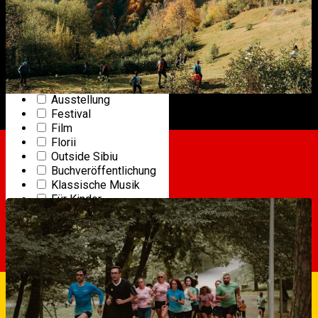
Sportlicher Wettbewerb
Gemeinschaft
Concert
Tanzen
Reiten
Gourmet Veranstaltung
Online event
Ausstellung
Festival
10
Drumeții și alte activități în jurul Sibiului
Film
MÄR
Florii
Outside Sibiu
OUTSIDE SIBIU
Buchveröffentlichung
Starts at 00:00
|
Sibiu, Romania
Klassische Musik
Für Kinder
Party
Präsentation, Gespräch
Film Zeitplan
Zeigen
Sport
Stand up comedy
Theater