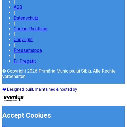
|
AGB
|
Datenschutz
|
Cookie-Richtlinie
|
Copyright
|
Pressemappe
|
Fii Pregătit
© Copyright 2026 Primăria Municipiului Sibiu. Alle Rechte
vorbehalten
❤️ Designed, built, maintained & hosted by
Accept Cookies