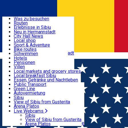
Entdecke
Was zu besuchen
Routen
Nützliche informationen
Erlebnisse in Sibiu
Podcast
Neu in Hermannstadt
Kultur
City Hall News
Aktivitäten & Abenteuer
Museen
Local shop
Kirchen
Sibiu Handwerker
Sport & Adventure
Parks, Zoo
Sibiul Verde
Bike routes
Unterkunft
Im Umkreis von Hermannstadt
Public services
Schwimmen
Română
Bildung
Reiten
Hotels
Wie komme ich nach Sibiu?
Fitnessstudio
Pensionen
Essen, Getränke & Nachtleben
Touristeninfo
Loc de joacă indoor
Villen
Reiseführer
Loc de joacă outdoor
Hostels
Local markets and grocery stores
Guided tours
Ski
Motels
Local breakfast Sibiu
Transport & Parken
Local publication
Eislaufen
Camping
Essen, Getränke und Nachtleben
Schönheitssalon
Yoga
Zimmer zu vermieten
Pizza
Public Transport
Wohnungen
Fast Food
Green Line
Live Webcams
Unterkunft außerhalb von Sibiu
Kaffeestube
Autovermietung
Konditorei
Fahrad verleih
Sibiu
Pub, Bar
Scooter rentals
View of Sibiu from Gusterita
Nachtclubs
Taxi
Arena Platoș
Bäckerei
Ride Sharing
Live Webcams
Home
EVENTS
Park-Tickets
Sibiu
Parkplätze
View of Sibiu from Gusterita
Events
Ladestationen für Elektrofahrzeuge
Arena Platoș