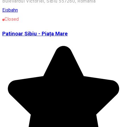
Bulevardul Victoriei, Sibiu 557260, România
Eisbahn
Closed
Patinoar Sibiu - Piața Mare