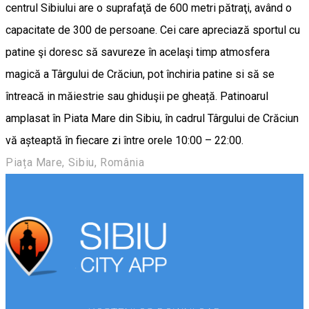
centrul Sibiului are o suprafaţă de 600 metri pătraţi, având o
capacitate de 300 de persoane. Cei care apreciază sportul cu
patine şi doresc să savureze în acelaşi timp atmosfera
magică a Târgului de Crăciun, pot închiria patine si să se
întreacă in măiestrie sau ghiduşii pe gheață. Patinoarul
amplasat în Piata Mare din Sibiu, în cadrul Târgului de Crăciun
vă așteaptă în fiecare zi între orele 10:00 – 22:00.
Piața Mare, Sibiu, România