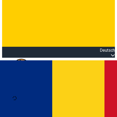
Deutsch
Open main menu
Loading
Anmeldung
Anmelden