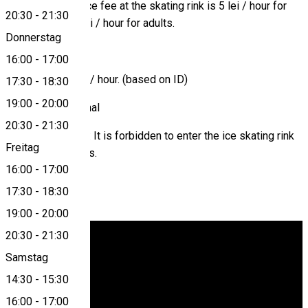
Price: The entrance fee at the skating rink is 5 lei / hour for
20:30
-
21:30
children and 10 lei / hour for adults.
Donnerstag
Payment: Cash
16:00
-
17:00
Skating hire: 5 lei / hour. (based on ID)
17:30
-
18:30
19:00
-
20:00
Facilities: Nocturnal
20:30
-
21:30
Other information: It is forbidden to enter the ice skating rink
Freitag
with speed skates.
16:00
-
17:00
17:30
-
18:30
Video
19:00
-
20:00
20:30
-
21:30
Samstag
14:30
-
15:30
16:00
-
17:00