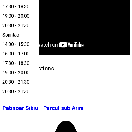
17:30
-
18:30
19:00
-
20:00
20:30
-
21:30
Sonntag
14:30
-
15:30
16:00
-
17:00
17:30
-
18:30
Similar Suggestions
19:00
-
20:00
20:30
-
21:30
Eisbahn
20:30
-
21:30
Closed
Patinoar Sibiu - Parcul sub Arini