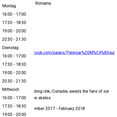
Cisnădie 555300, Romania
Montag
16:00
-
17:00
17:30
-
18:30
View on map
19:00
-
20:00
20:30
-
21:30
Dienstag
https://www.facebook.com/pages/Patinoar%20M%C4%83gu
16:00
-
17:00
17:30
-
18:30
19:00
-
20:00
About
20:30
-
21:30
Mittwoch
Magura Park's skating rink, Cisnadie, awaits the fans of ice
sport for fun on the skates.
16:00
-
17:00
17:30
-
18:30
Seasonality: December 2017 - February 2018
19:00
-
20:00