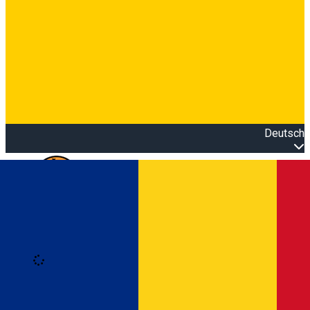
Deutsch
Open main menu
Loading
Anmeldung
Anmelden