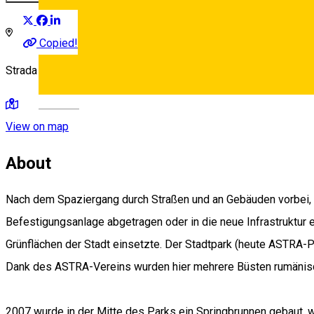
Copied!
Strada Mitropoliei, Sibiu, Romania
Deutsch
View on map
About
Nach dem Spaziergang durch Straßen und an Gebäuden vorbei, l
Befestigungsanlage abgetragen oder in die neue Infrastruktur e
Grünflächen der Stadt einsetzte. Der Stadtpark (heute ASTRA-
Dank des ASTRA-Vereins wurden hier mehrere Büsten rumänisch
2007 wurde in der Mitte des Parks ein Springbrunnen gebaut, 