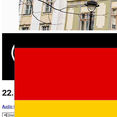
22. ASTRA-Park und -Palais
Audio Guide Point
Distribuie