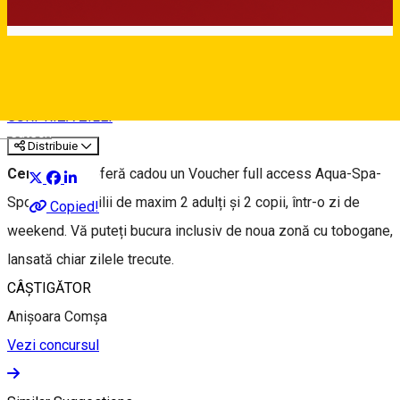
⭐ 23 DECEMBRIE
SURPRIZA ZILEI
Deutsch
Distribuie
Centrul Aria
oferă cadou un Voucher full access Aqua-Spa-
Sport unei familii de maxim 2 adulți și 2 copii, într-o zi de
Copied!
weekend. Vă puteți bucura inclusiv de noua zonă cu tobogane,
lansată chiar zilele trecute.
CÂȘTIGĂTOR
Anișoara Comșa
Vezi concursul