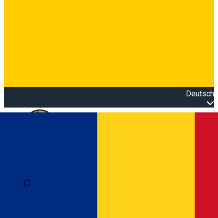
Deutsch
Open main menu
Loading
Anmeldung
Anmelden