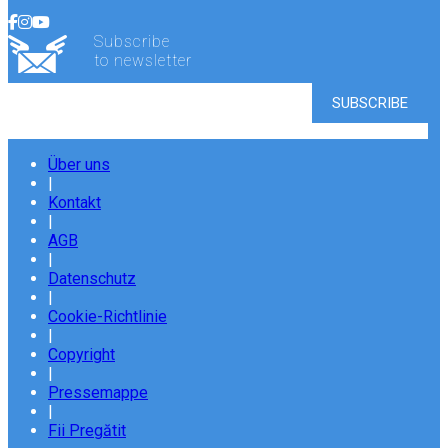
Subscribe
to newsletter
Über uns
|
Kontakt
|
AGB
|
Datenschutz
|
Cookie-Richtlinie
|
Copyright
|
Pressemappe
|
Fii Pregătit