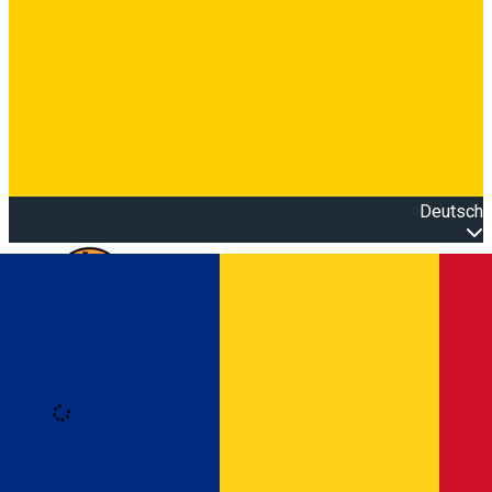
Deutsch
Open main menu
Loading
Anmeldung
Anmelden