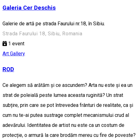
Galeria Cer Deschis
Galerie de artă pe strada Faurului nr.18, în Sibiu.
Strada Faurului 18, Sibiu, Romania
1
event
Art Gallery
ROD
Ce alegem să arătăm și ce ascundem? Arta nu este și ea un
strat de poleială peste lumea aceasta ruginită? Un strat
subțire, prin care se pot întrevedea frânturi de realitate, ca și
cum nu te-ai putea sustrage complet mecanismului crud al
adevărului. Identitatea de artist nu este ca un costum de
protecție, o armură la care brodăm mereu cu fire de poveste?