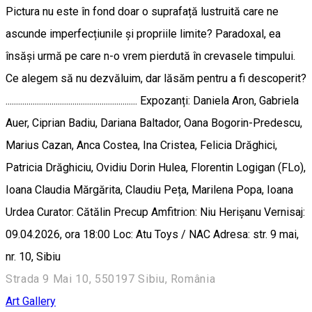
Pictura nu este în fond doar o suprafață lustruită care ne
ascunde imperfecțiunile și propriile limite? Paradoxal, ea
însăși urmă pe care n-o vrem pierdută în crevasele timpului.
Ce alegem să nu dezvăluim, dar lăsăm pentru a fi descoperit?
............................................................... Expozanți: Daniela Aron, Gabriela
Auer, Ciprian Badiu, Dariana Baltador, Oana Bogorin-Predescu,
Marius Cazan, Anca Costea, Ina Cristea, Felicia Drăghici,
Patricia Drăghiciu, Ovidiu Dorin Hulea, Florentin Logigan (FLo),
Ioana Claudia Mărgărita, Claudiu Peța, Marilena Popa, Ioana
Urdea Curator: Cătălin Precup Amfitrion: Niu Herișanu Vernisaj:
09.04.2026, ora 18:00 Loc: Atu Toys / NAC Adresa: str. 9 mai,
nr. 10, Sibiu
Strada 9 Mai 10, 550197 Sibiu, România
Art Gallery