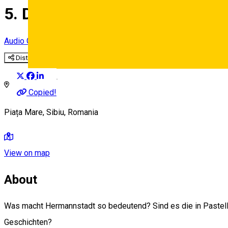
5. Der Große Ring – historisc
Audio Guide Point
Distribuie
Deutsch
Copied!
Piața Mare, Sibiu, Romania
View on map
About
Was macht Hermannstadt so bedeutend? Sind es die in Pastellf
Geschichten?