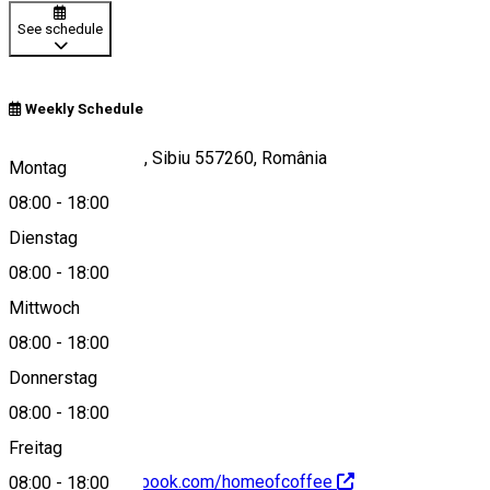
See schedule
Weekly Schedule
Strada Arhivelor 2, Sibiu 557260, România
Montag
08:00
-
18:00
Dienstag
View on map
08:00
-
18:00
Mittwoch
08:00
-
18:00
0752337494
Donnerstag
08:00
-
18:00
Freitag
https://www.facebook.com/homeofcoffee
08:00
-
18:00