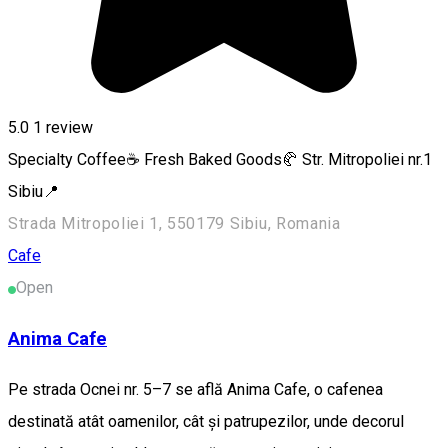
5.0
1 review
Specialty Coffee☕ Fresh Baked Goods🥐 Str. Mitropoliei nr.1
Sibiu📍
Strada Mitropoliei 1, 550179 Sibiu, Romania
Cafe
Open
Anima Cafe
Pe strada Ocnei nr. 5–7 se află Anima Cafe, o cafenea
destinată atât oamenilor, cât și patrupezilor, unde decorul