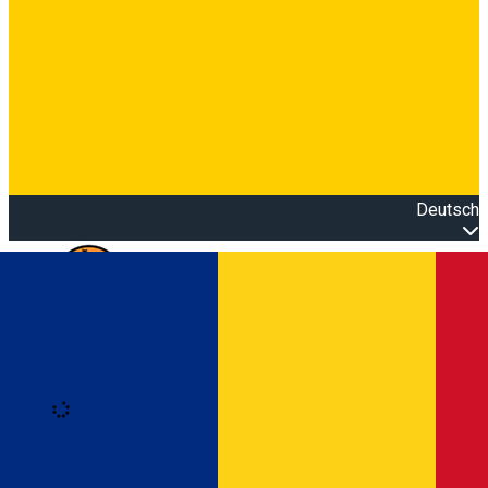
Deutsch
Open main menu
Loading
Anmeldung
Anmelden