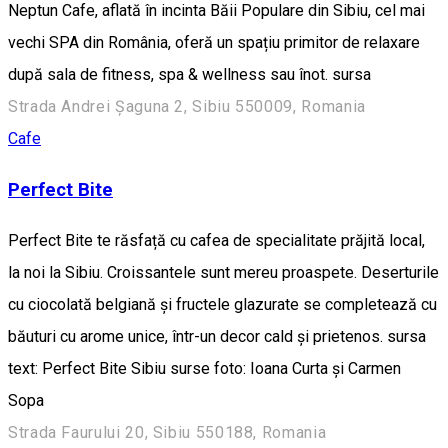
Neptun Cafe, aflată în incinta Băii Populare din Sibiu, cel mai
vechi SPA din România, oferă un spațiu primitor de relaxare
după sala de fitness, spa & wellness sau înot. sursa
Strada Andrei Șaguna 2, Sibiu 550009, Romania
Cafe
Perfect Bite
Perfect Bite te răsfață cu cafea de specialitate prăjită local,
la noi la Sibiu. Croissantele sunt mereu proaspete. Deserturile
cu ciocolată belgiană și fructele glazurate se completează cu
băuturi cu arome unice, într-un decor cald și prietenos. sursa
text: Perfect Bite Sibiu surse foto: Ioana Curta și Carmen
Sopa
Strada Faurului 20, Sibiu 550188, Romania