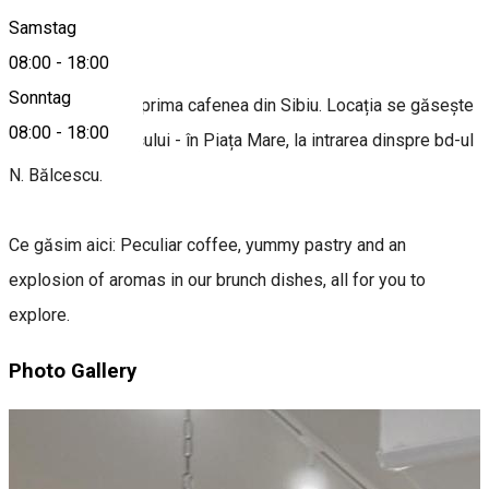
Samstag
About
08:00
-
18:00
Sonntag
Meron a deschis prima cafenea din Sibiu. Locația se găsește
08:00
-
18:00
chiar în inima orașului - în Piața Mare, la intrarea dinspre bd-ul
N. Bălcescu.
Ce găsim aici: Peculiar coffee, yummy pastry and an
explosion of aromas in our brunch dishes, all for you to
explore.
Photo Gallery