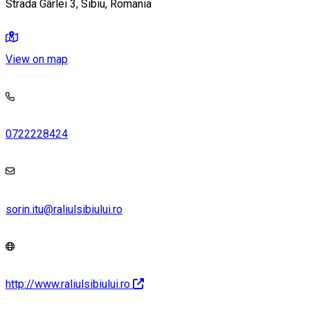
Strada Gârlei 3, Sibiu, Romania
View on map
0722228424
sorin.itu@raliulsibiului.ro
http://www.raliulsibiului.ro