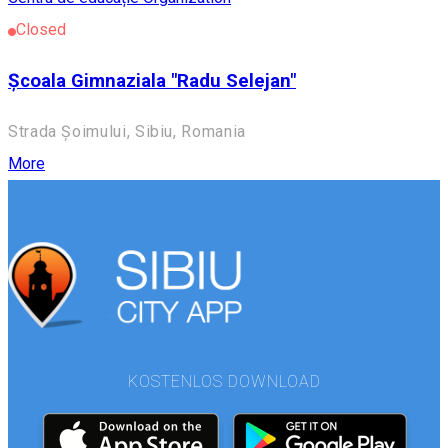
Closed
Școala Gimnaziala "Radu Selejan"
Strada Șoimului, Sibiu, Romania
More
KOSTENLOS DOWNLOAD