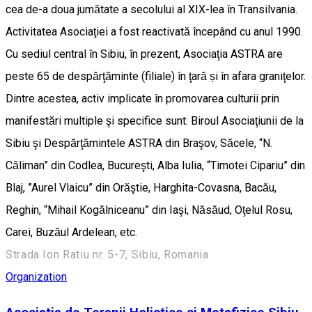
cea de-a doua jumătate a secolului al XIX-lea în Transilvania.
Activitatea Asociaţiei a fost reactivată începând cu anul 1990.
Cu sediul central în Sibiu, în prezent, Asociaţia ASTRA are
peste 65 de despărţăminte (filiale) în ţară și în afara graniţelor.
Dintre acestea, activ implicate în promovarea culturii prin
manifestări multiple şi specifice sunt: Biroul Asociaţiunii de la
Sibiu şi Despărţămintele ASTRA din Braşov, Săcele, “N.
Căliman” din Codlea, Bucureşti, Alba Iulia, “Timotei Cipariu” din
Blaj, ”Aurel Vlaicu” din Orăştie, Harghita-Covasna, Bacău,
Reghin, “Mihail Kogălniceanu” din Iaşi, Năsăud, Oţelul Rosu,
Carei, Buzăul Ardelean, etc.
Strada Ion Ratiu nr. 5-7, Sibiu, Romania
Organization