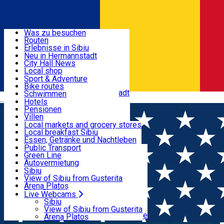
Entdecke
Was zu besuchen
Routen
Nützliche informationen
Erlebnisse in Sibiu
Podcast
Neu in Hermannstadt
Kultur
City Hall News
Aktivitäten & Abenteuer
Museen
Local shop
Kirchen
Sibiu Handwerker
Sport & Adventure
Parks, Zoo
Sibiul Verde
Bike routes
Unterkunft
Im Umkreis von Hermannstadt
Public services
Schwimmen
Română
Bildung
Reiten
Hotels
Wie komme ich nach Sibiu?
Fitnessstudio
Pensionen
Essen, Getränke & Nachtleben
Touristeninfo
Loc de joacă indoor
Villen
Reiseführer
Loc de joacă outdoor
Hostels
Local markets and grocery stores
Guided tours
Ski
Motels
Local breakfast Sibiu
Transport & Parken
Local publication
Eislaufen
Camping
Essen, Getränke und Nachtleben
Schönheitssalon
Yoga
Zimmer zu vermieten
Pizza
Public Transport
Wohnungen
Fast Food
Green Line
Live Webcams
Unterkunft außerhalb von Sibiu
Kaffeestube
Autovermietung
Konditorei
Fahrad verleih
Sibiu
Pub, Bar
Scooter rentals
View of Sibiu from Gusterita
Nachtclubs
Taxi
Arena Platoș
Bäckerei
Ride Sharing
Live Webcams
Home
Organization
ACS SCORPION MOTORS
Park-Tickets
Sibiu
Parkplätze
View of Sibiu from Gusterita
FESTIVAL
Ladestationen für Elektrofahrzeuge
Arena Platoș