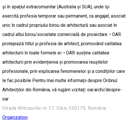
și în spațiul extracomunitar (Australia și SUA), unde își
exercită profesia temporar sau permanent, ca angajat, asociat
unic în cadrul propriului birou de arhitectură sau asociat în
cadrul altui birou/societate comercială de proiectare. • OAR
protejează titlul și profesia de arhitect, promovând calitatea
arhitecturii în toate formele ei. • OAR susține calitatea
arhitecturii prin evidențierea și promovarea reușitelor
profesionale, prin explicarea fenomenelor și a condițiilor care
le fac posibile Pentru mai multe informații despre Ordinul
Arhitecților din România, vă rugăm vizitați: oar.archi/despre-
oar
Strada Mitropoliei nr 17, Sibiu 550179, România
Organization