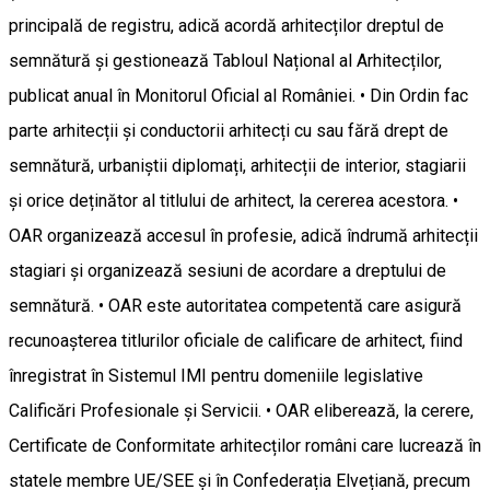
principală de registru, adică acordă arhitecților dreptul de
semnătură și gestionează Tabloul Național al Arhitecților,
publicat anual în Monitorul Oficial al României. • Din Ordin fac
parte arhitecții și conductorii arhitecți cu sau fără drept de
semnătură, urbaniștii diplomați, arhitecții de interior, stagiarii
și orice deținător al titlului de arhitect, la cererea acestora. •
OAR organizează accesul în profesie, adică îndrumă arhitecții
stagiari și organizează sesiuni de acordare a dreptului de
semnătură. • OAR este autoritatea competentă care asigură
recunoașterea titlurilor oficiale de calificare de arhitect, fiind
înregistrat în Sistemul IMI pentru domeniile legislative
Calificări Profesionale și Servicii. • OAR eliberează, la cerere,
Certificate de Conformitate arhitecților români care lucrează în
statele membre UE/SEE și în Confederația Elvețiană, precum