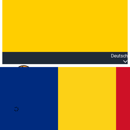
Deutsch
Open main menu
Loading
Anmeldung
Anmelden