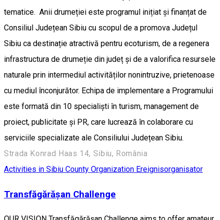
tematice. Anii drumeției este programul inițiat și finanțat de
Consiliul Județean Sibiu cu scopul de a promova Județul
Sibiu ca destinație atractivă pentru ecoturism, de a regenera
infrastructura de drumeție din județ și de a valorifica resursele
naturale prin intermediul activităților nonintruzive, prietenoase
cu mediul înconjurător. Echipa de implementare a Programului
este formată din 10 specialiști în turism, management de
proiect, publicitate și PR, care lucrează în colaborare cu
serviciile specializate ale Consiliului Județean Sibiu.
Strada Konrad Haas 14, Sibiu, România
Activities in Sibiu County
Organization
Ereignisorganisator
Transfăgărășan Challenge
OUR VISION Transfăgărășan Challenge aims to offer amateur