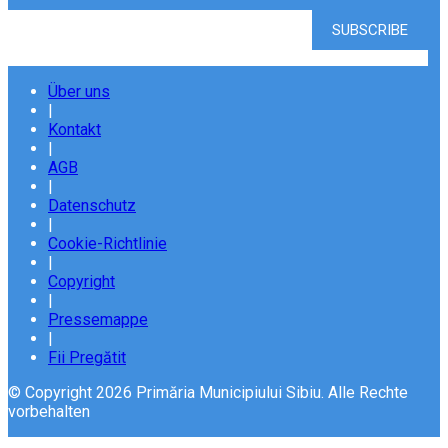
Über uns
|
Kontakt
|
AGB
|
Datenschutz
|
Cookie-Richtlinie
|
Copyright
|
Pressemappe
|
Fii Pregătit
© Copyright 2026 Primăria Municipiului Sibiu. Alle Rechte
vorbehalten