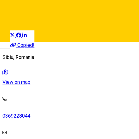
Tourism Agency incoming Sibiu
Distribuie
Copied!
Deutsch
Sibiu, Romania
View on map
0369228044