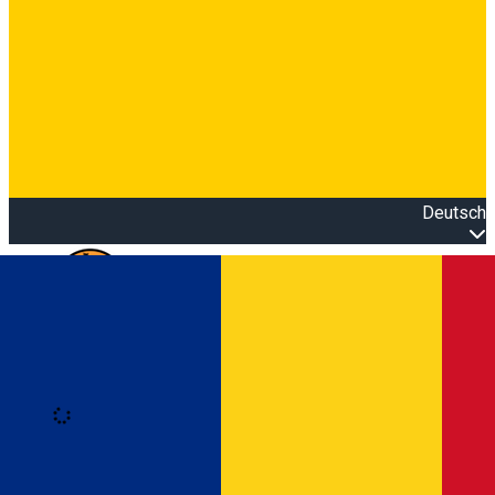
Deutsch
Open main menu
Loading
Anmeldung
Anmelden