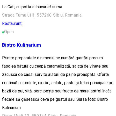
La Cati, cu pofta si bucurie! sursa
Strada Turnului 3, 557260 Sibiu, Romania
Restaurant
Open
Bistro Kulinarium
Printre preparatele din meniu se numără gustări precum
fasolea bătută cu ceapă caramelizată, salata de vinete sau
zacusca de casă, servite alături de pâine proaspătă. Oferta
continuă cu omlete, ciorbe, salate, paste și feluri principale pe
bază de pui, vită, porc, pește sau fructe de mare, astfel încât
fiecare să găsească ceva pe gustul său. Sursa foto: Bistro
Kulinarium
Piața Mică 13, 550144 Sibiu, Romania