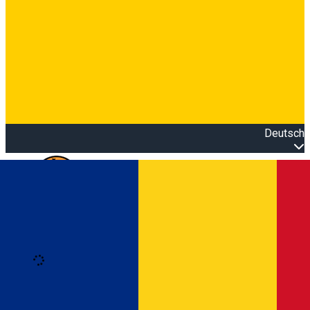
Deutsch
Open main menu
Loading
Anmeldung
Anmelden