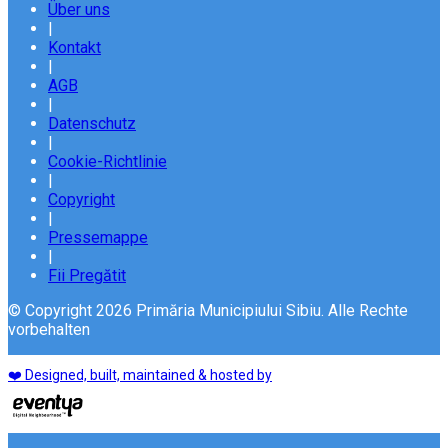
Über uns
|
Kontakt
|
AGB
|
Datenschutz
|
Cookie-Richtlinie
|
Copyright
|
Pressemappe
|
Fii Pregătit
© Copyright 2026 Primăria Municipiului Sibiu. Alle Rechte
vorbehalten
❤️ Designed, built, maintained & hosted by