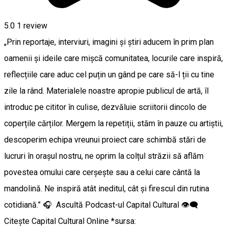
5.0
1 review
„Prin reportaje, interviuri, imagini și știri aducem în prim plan
oamenii și ideile care mișcă comunitatea, locurile care inspiră,
reflecțiile care aduc cel puțin un gând pe care să-l ții cu tine
zile la rând. Materialele noastre apropie publicul de artă, îl
introduc pe cititor în culise, dezvăluie scriitorii dincolo de
coperțile cărților. Mergem la repetiții, stăm în pauze cu artiștii,
descoperim echipa vreunui proiect care schimbă stări de
lucruri în orașul nostru, ne oprim la colțul străzii să aflăm
povestea omului care cerșește sau a celui care cântă la
mandolină. Ne inspiră atât ineditul, cât și firescul din rutina
cotidiană.” 🎧 Ascultă Podcast-ul Capital Cultural 👁️‍🗨️
Citește Capital Cultural Online *sursa: