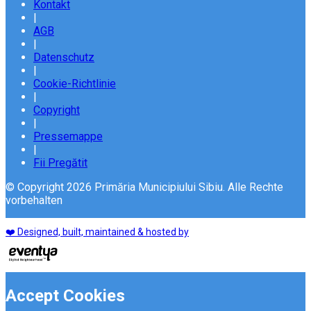
Kontakt
|
AGB
|
Datenschutz
|
Cookie-Richtlinie
|
Copyright
|
Pressemappe
|
Fii Pregătit
© Copyright 2026 Primăria Municipiului Sibiu. Alle Rechte
vorbehalten
❤️ Designed, built, maintained & hosted by
Accept Cookies