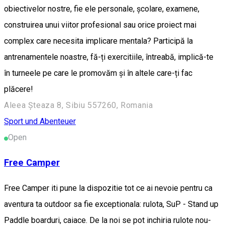
obiectivelor nostre, fie ele personale, școlare, examene,
construirea unui viitor profesional sau orice proiect mai
complex care necesita implicare mentala? Participă la
antrenamentele noastre, fă-ți exercitiile, întreabă, implică-te
în turneele pe care le promovăm și în altele care-ți fac
plăcere!
Aleea Șteaza 8, Sibiu 557260, Romania
Sport und Abenteuer
Open
Free Camper
Free Camper iti pune la dispozitie tot ce ai nevoie pentru ca
aventura ta outdoor sa fie exceptionala: rulota, SuP - Stand up
Paddle boarduri, caiace. De la noi se pot inchiria rulote nou-