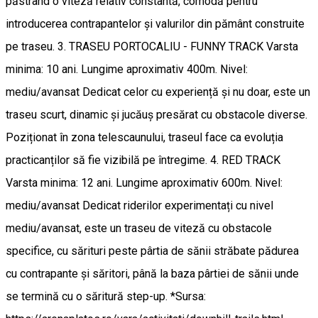
păstrând o viteză relativ constantă, comodă pentru
introducerea contrapantelor și valurilor din pământ construite
pe traseu. 3. TRASEU PORTOCALIU - FUNNY TRACK Varsta
minima: 10 ani. Lungime aproximativ 400m. Nivel:
mediu/avansat Dedicat celor cu experiență și nu doar, este un
traseu scurt, dinamic și jucăuș presărat cu obstacole diverse.
Poziționat în zona telescaunului, traseul face ca evoluția
practicanților să fie vizibilă pe întregime. 4. RED TRACK
Varsta minima: 12 ani. Lungime aproximativ 600m. Nivel:
mediu/avansat Dedicat riderilor experimentați cu nivel
mediu/avansat, este un traseu de viteză cu obstacole
specifice, cu sărituri peste pârtia de sănii străbate pădurea
cu contrapante și săritori, până la baza pârtiei de sănii unde
se termină cu o săritură step-up. *Sursa: