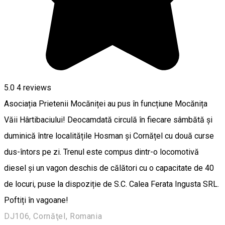
5.0
4
reviews
Asociația Prietenii Mocăniței au pus în funcțiune Mocănița
Văii Hârtibaciului! Deocamdată circulă în fiecare sâmbătă și
duminică între localitățile Hosman și Cornățel cu două curse
dus-întors pe zi. Trenul este compus dintr-o locomotivă
diesel și un vagon deschis de călători cu o capacitate de 40
de locuri, puse la dispoziție de S.C. Calea Ferata Ingusta SRL.
Poftiți în vagoane!
DJ106, Cornăţel, Romania