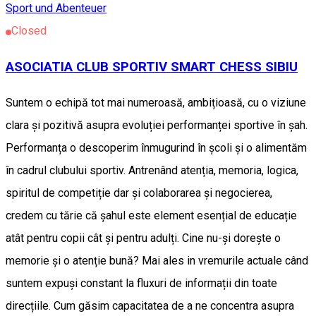
Sport und Abenteuer
Closed
ASOCIATIA CLUB SPORTIV SMART CHESS SIBIU
Suntem o echipă tot mai numeroasă, ambițioasă, cu o viziune
clara și pozitivă asupra evoluției performanței sportive în șah.
Performanța o descoperim înmugurind în școli și o alimentăm
în cadrul clubului sportiv. Antrenând atenția, memoria, logica,
spiritul de competiție dar și colaborarea și negocierea,
credem cu tărie că șahul este element esențial de educație
atât pentru copii cât și pentru adulți. Cine nu-și dorește o
memorie și o atenție bună? Mai ales in vremurile actuale când
suntem expuși constant la fluxuri de informații din toate
direcțiile. Cum găsim capacitatea de a ne concentra asupra