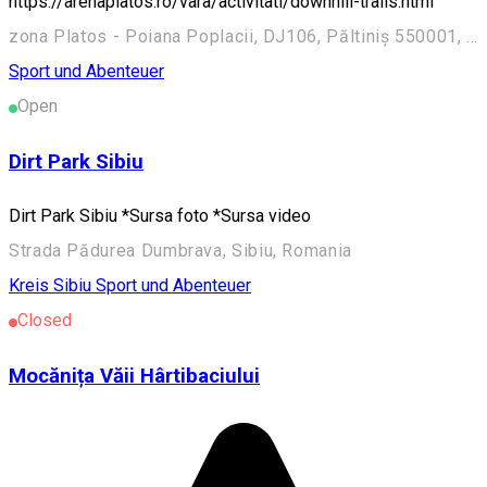
https://arenaplatos.ro/vara/activitati/downhill-trails.html
zona Platos - Poiana Poplacii, DJ106, Păltiniș 550001, Romania
Sport und Abenteuer
Open
Dirt Park Sibiu
Dirt Park Sibiu *Sursa foto *Sursa video
Strada Pădurea Dumbrava, Sibiu, Romania
Kreis Sibiu
Sport und Abenteuer
Closed
Mocănița Văii Hârtibaciului