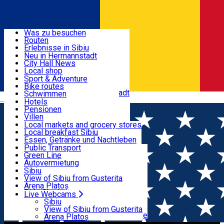
Entdecke
Was zu besuchen
Routen
Nützliche informationen
Erlebnisse in Sibiu
Podcast
Neu in Hermannstadt
Kultur
City Hall News
Aktivitäten & Abenteuer
Museen
Local shop
Kirchen
Sibiu Handwerker
Sport & Adventure
Parks, Zoo
Sibiul Verde
Bike routes
Unterkunft
Im Umkreis von Hermannstadt
Public services
Schwimmen
Română
Bildung
Reiten
Hotels
Wie komme ich nach Sibiu?
Fitnessstudio
Pensionen
Essen, Getränke & Nachtleben
Touristeninfo
Loc de joacă indoor
Villen
Reiseführer
Loc de joacă outdoor
Hostels
Local markets and grocery stores
Guided tours
Ski
Motels
Local breakfast Sibiu
Transport & Parken
Local publication
Eislaufen
Camping
Essen, Getränke und Nachtleben
Schönheitssalon
Yoga
Zimmer zu vermieten
Pizza
Public Transport
Wohnungen
Fast Food
Green Line
Live Webcams
Unterkunft außerhalb von Sibiu
Kaffeestube
Autovermietung
Konditorei
Fahrad verleih
Sibiu
Pub, Bar
Scooter rentals
View of Sibiu from Gusterita
Nachtclubs
Taxi
Arena Platoș
Bäckerei
Ride Sharing
Live Webcams
Home
Sport und Abenteuer
Asociatia Clubul Sportiv
Park-Tickets
Sibiu
Parkplätze
View of Sibiu from Gusterita
Young Till Death
Ladestationen für Elektrofahrzeuge
Arena Platoș