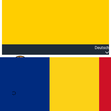
Deutsch
Open main menu
Loading
Anmeldung
Anmelden