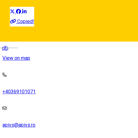
Distribuie
Copied!
Str. Konrad Haas, nr. 14, Sibiu, Romania
Deutsch
View on map
+40369101071
apivs@apivs.ro