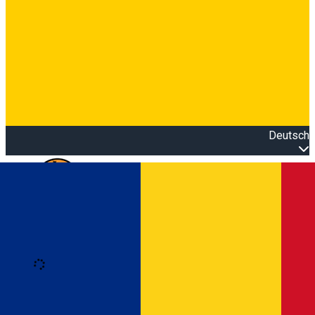
Deutsch
Open main menu
Loading
Anmeldung
Anmelden