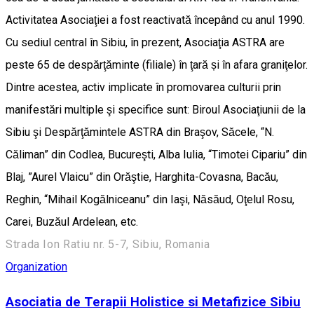
Activitatea Asociaţiei a fost reactivată începând cu anul 1990.
Cu sediul central în Sibiu, în prezent, Asociaţia ASTRA are
peste 65 de despărţăminte (filiale) în ţară și în afara graniţelor.
Dintre acestea, activ implicate în promovarea culturii prin
manifestări multiple şi specifice sunt: Biroul Asociaţiunii de la
Sibiu şi Despărţămintele ASTRA din Braşov, Săcele, “N.
Căliman” din Codlea, Bucureşti, Alba Iulia, “Timotei Cipariu” din
Blaj, ”Aurel Vlaicu” din Orăştie, Harghita-Covasna, Bacău,
Reghin, “Mihail Kogălniceanu” din Iaşi, Năsăud, Oţelul Rosu,
Carei, Buzăul Ardelean, etc.
Strada Ion Ratiu nr. 5-7, Sibiu, Romania
Organization
Asociatia de Terapii Holistice si Metafizice Sibiu