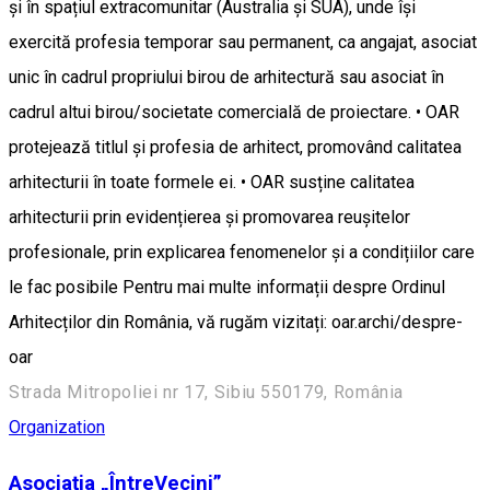
și în spațiul extracomunitar (Australia și SUA), unde își
exercită profesia temporar sau permanent, ca angajat, asociat
unic în cadrul propriului birou de arhitectură sau asociat în
cadrul altui birou/societate comercială de proiectare. • OAR
protejează titlul și profesia de arhitect, promovând calitatea
arhitecturii în toate formele ei. • OAR susține calitatea
arhitecturii prin evidențierea și promovarea reușitelor
profesionale, prin explicarea fenomenelor și a condițiilor care
le fac posibile Pentru mai multe informații despre Ordinul
Arhitecților din România, vă rugăm vizitați: oar.archi/despre-
oar
Strada Mitropoliei nr 17, Sibiu 550179, România
Organization
Asociația „ÎntreVecini”