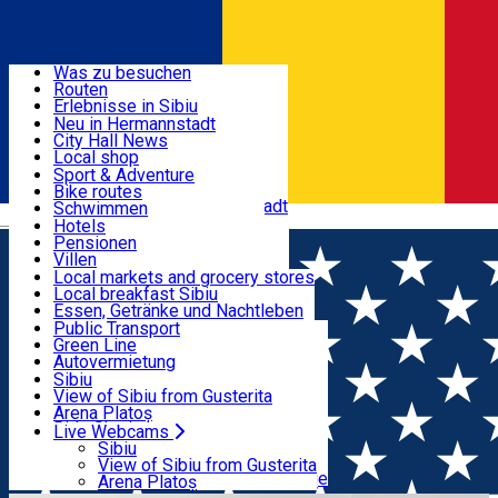
Entdecke
Was zu besuchen
Routen
Nützliche informationen
Erlebnisse in Sibiu
Podcast
Neu in Hermannstadt
Kultur
City Hall News
Aktivitäten & Abenteuer
Museen
Local shop
Kirchen
Sibiu Handwerker
Sport & Adventure
Parks, Zoo
Sibiul Verde
Bike routes
Unterkunft
Im Umkreis von Hermannstadt
Public services
Schwimmen
Română
Bildung
Reiten
Hotels
Wie komme ich nach Sibiu?
Fitnessstudio
Pensionen
Essen, Getränke & Nachtleben
Touristeninfo
Loc de joacă indoor
Villen
Reiseführer
Loc de joacă outdoor
Hostels
Local markets and grocery stores
Guided tours
Ski
Motels
Local breakfast Sibiu
Transport & Parken
Local publication
Eislaufen
Camping
Essen, Getränke und Nachtleben
Schönheitssalon
Yoga
Zimmer zu vermieten
Pizza
Public Transport
Wohnungen
Fast Food
Green Line
Live Webcams
Unterkunft außerhalb von Sibiu
Kaffeestube
Autovermietung
Konditorei
Fahrad verleih
Sibiu
Pub, Bar
Scooter rentals
View of Sibiu from Gusterita
Nachtclubs
Taxi
Arena Platoș
Bäckerei
Ride Sharing
Live Webcams
Home
Organization
Asociatia de Prietenie Ille et
Park-Tickets
Sibiu
Parkplätze
View of Sibiu from Gusterita
Vilaine Sibiu
Ladestationen für Elektrofahrzeuge
Arena Platoș