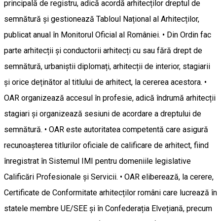
principală de registru, adică acordă arhitecților dreptul de
semnătură și gestionează Tabloul Național al Arhitecților,
publicat anual în Monitorul Oficial al României. • Din Ordin fac
parte arhitecții și conductorii arhitecți cu sau fără drept de
semnătură, urbaniștii diplomați, arhitecții de interior, stagiarii
și orice deținător al titlului de arhitect, la cererea acestora. •
OAR organizează accesul în profesie, adică îndrumă arhitecții
stagiari și organizează sesiuni de acordare a dreptului de
semnătură. • OAR este autoritatea competentă care asigură
recunoașterea titlurilor oficiale de calificare de arhitect, fiind
înregistrat în Sistemul IMI pentru domeniile legislative
Calificări Profesionale și Servicii. • OAR eliberează, la cerere,
Certificate de Conformitate arhitecților români care lucrează în
statele membre UE/SEE și în Confederația Elvețiană, precum