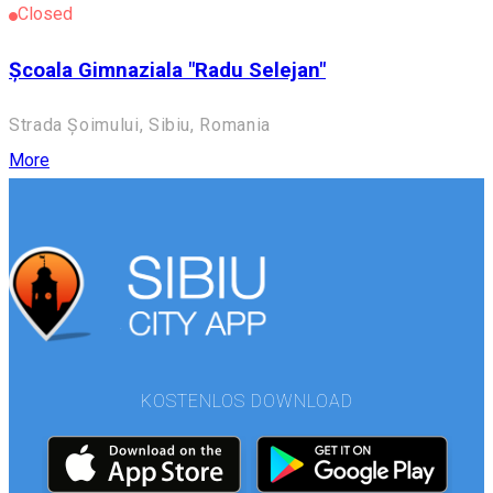
Closed
Școala Gimnaziala "Radu Selejan"
Strada Șoimului, Sibiu, Romania
More
KOSTENLOS DOWNLOAD