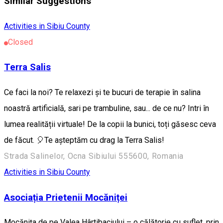
Similar Suggestions
Activities in Sibiu County
Closed
Terra Salis
Ce faci la noi? Te relaxezi și te bucuri de terapie în salina
noastră artificială, sari pe trambuline, sau... de ce nu? Intri în
lumea realității virtuale! De la copii la bunici, toți găsesc ceva
de făcut. 🎈Te așteptăm cu drag la Terra Salis!
Strada Salinelor, Ocna Sibiului 555600, Romania
Activities in Sibiu County
Asociația Prietenii Mocăniței
Mocănița de pe Valea Hârtibaciului – o călătorie cu suflet, prin