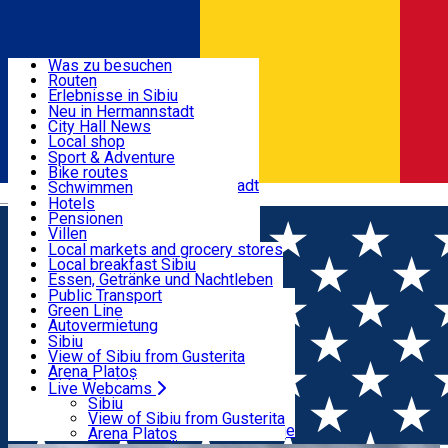
Entdecke
Was zu besuchen
Routen
Nützliche informationen
Erlebnisse in Sibiu
Podcast
Neu in Hermannstadt
Kultur
City Hall News
Aktivitäten & Abenteuer
Museen
Local shop
Kirchen
Sibiu Handwerker
Sport & Adventure
Parks, Zoo
Sibiul Verde
Bike routes
Unterkunft
Im Umkreis von Hermannstadt
Public services
Schwimmen
Română
Bildung
Reiten
Hotels
Wie komme ich nach Sibiu?
Fitnessstudio
Pensionen
Essen, Getränke & Nachtleben
Touristeninfo
Loc de joacă indoor
Villen
Reiseführer
Loc de joacă outdoor
Hostels
Local markets and grocery stores
Guided tours
Ski
Motels
Local breakfast Sibiu
Transport & Parken
Local publication
Eislaufen
Camping
Essen, Getränke und Nachtleben
Schönheitssalon
Yoga
Zimmer zu vermieten
Pizza
Public Transport
Wohnungen
Fast Food
Green Line
Live Webcams
Unterkunft außerhalb von Sibiu
Kaffeestube
Autovermietung
Konditorei
Fahrad verleih
Sibiu
Pub, Bar
Scooter rentals
View of Sibiu from Gusterita
Nachtclubs
Taxi
Arena Platoș
Bäckerei
Ride Sharing
Live Webcams
Home
Activities in Sibiu County
Asociația Inițiativa
Park-Tickets
Sibiu
Parkplätze
View of Sibiu from Gusterita
pentru Dezvoltare
Ladestationen für Elektrofahrzeuge
Arena Platoș