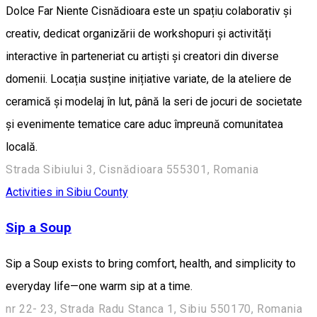
Dolce Far Niente Cisnădioara este un spațiu colaborativ și
creativ, dedicat organizării de workshopuri și activități
interactive în parteneriat cu artiști și creatori din diverse
domenii. Locația susține inițiative variate, de la ateliere de
ceramică și modelaj în lut, până la seri de jocuri de societate
și evenimente tematice care aduc împreună comunitatea
locală.
Strada Sibiului 3, Cisnădioara 555301, Romania
Activities in Sibiu County
Sip a Soup
Sip a Soup exists to bring comfort, health, and simplicity to
everyday life—one warm sip at a time.
nr 22- 23, Strada Radu Stanca 1, Sibiu 550170, Romania