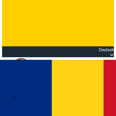
Deutsch
Open main menu
Loading
Anmeldung
Anmelden