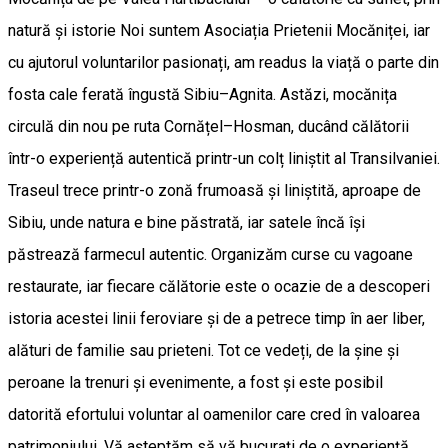
natură și istorie Noi suntem Asociația Prietenii Mocăniței, iar
cu ajutorul voluntarilor pasionați, am readus la viață o parte din
fosta cale ferată îngustă Sibiu–Agnita. Astăzi, mocănița
circulă din nou pe ruta Cornățel–Hosman, ducând călătorii
într-o experiență autentică printr-un colț liniștit al Transilvaniei.
Traseul trece printr-o zonă frumoasă și liniștită, aproape de
Sibiu, unde natura e bine păstrată, iar satele încă își
păstrează farmecul autentic. Organizăm curse cu vagoane
restaurate, iar fiecare călătorie este o ocazie de a descoperi
istoria acestei linii feroviare și de a petrece timp în aer liber,
alături de familie sau prieteni. Tot ce vedeți, de la șine și
peroane la trenuri și evenimente, a fost și este posibil
datorită efortului voluntar al oamenilor care cred în valoarea
patrimoniului. Vă așteptăm să vă bucurați de o experiență