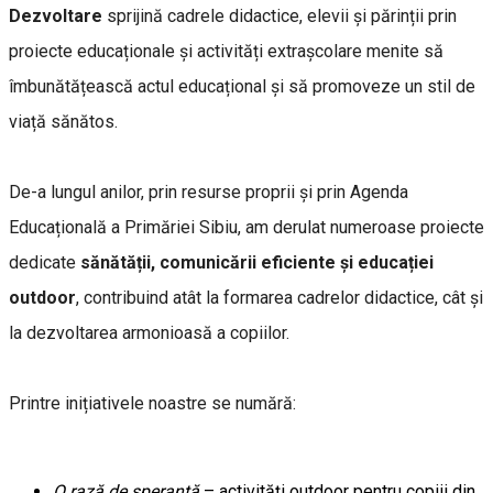
Dezvoltare
sprijină cadrele didactice, elevii și părinții prin
proiecte educaționale și activități extrașcolare menite să
îmbunătățească actul educațional și să promoveze un stil de
viață sănătos.
De-a lungul anilor, prin resurse proprii și prin Agenda
Educațională a Primăriei Sibiu, am derulat numeroase proiecte
dedicate
sănătății, comunicării eficiente și educației
outdoor
, contribuind atât la formarea cadrelor didactice, cât și
la dezvoltarea armonioasă a copiilor.
Printre inițiativele noastre se numără:
O rază de speranță
– activități outdoor pentru copiii din