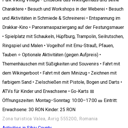
Charaktere • Besuch und Workshops in der Weberei • Besuch
und Aktivitäten in Schmiede & Schreinerei • Entspannung im
Drakkar-Kino • Panoramaspaziergang auf der Festungsmauer
• Spielplatz mit Schaukeln, Hüpfburg, Trampolin, Seilrutschen,
Ringspiel und Malen • Vogelhof mit Emu-Strauß, Pfauen,
Tauben ⭐ Optionale Aktivitäten (gegen Aufpreis) •
Themenhäuschen mit Süßigkeiten und Souvenirs • Fahrt mit
dem Wikingerboot • Fahrt mit dem Minizug • Zeichnen mit
farbigem Sand • Zielschießen mit Pistole, Bogen und Darts •
ATVs für Kinder und Erwachsene • Go-Karts 📅
Öffnungszeiten: Montag–Sonntag: 10:00–17:00 🎫 Eintritt:
Erwachsene: 30 RON Kinder: 25 RON
Zona turistica Valea, Avrig 555200, Romania
Activities in Sibiu County