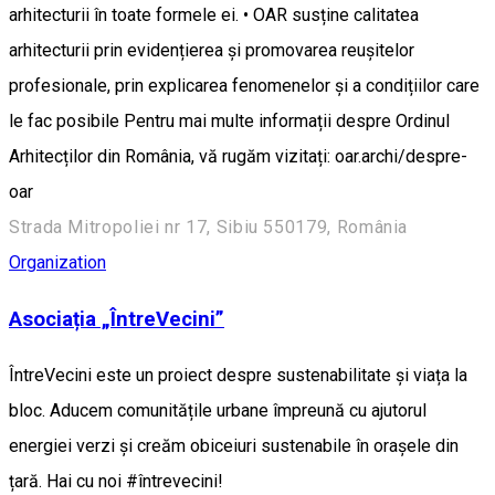
arhitecturii în toate formele ei. • OAR susține calitatea
arhitecturii prin evidențierea și promovarea reușitelor
profesionale, prin explicarea fenomenelor și a condițiilor care
le fac posibile Pentru mai multe informații despre Ordinul
Arhitecților din România, vă rugăm vizitați: oar.archi/despre-
oar
Strada Mitropoliei nr 17, Sibiu 550179, România
Organization
Asociația „ÎntreVecini”
ÎntreVecini este un proiect despre sustenabilitate și viața la
bloc. Aducem comunitățile urbane împreună cu ajutorul
energiei verzi și creăm obiceiuri sustenabile în orașele din
țară. Hai cu noi #întrevecini!