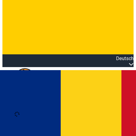
Deutsch
Open main menu
Loading
Anmeldung
Anmelden