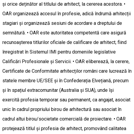
și orice deținător al titlului de arhitect, la cererea acestora. •
OAR organizează accesul în profesie, adică îndrumă arhitecții
stagiari și organizează sesiuni de acordare a dreptului de
semnătură. • OAR este autoritatea competentă care asigură
recunoașterea titlurilor oficiale de calificare de arhitect, fiind
înregistrat în Sistemul IMI pentru domeniile legislative
Calificări Profesionale și Servicii. • OAR eliberează, la cerere,
Certificate de Conformitate arhitecților români care lucrează în
statele membre UE/SEE și în Confederația Elvețiană, precum
și în spațiul extracomunitar (Australia și SUA), unde își
exercită profesia temporar sau permanent, ca angajat, asociat
unic în cadrul propriului birou de arhitectură sau asociat în
cadrul altui birou/societate comercială de proiectare. • OAR
protejează titlul și profesia de arhitect, promovând calitatea