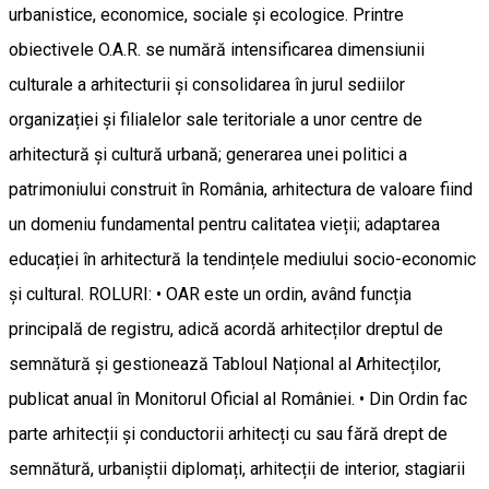
urbanistice, economice, sociale și ecologice. Printre
obiectivele O.A.R. se numără intensificarea dimensiunii
culturale a arhitecturii și consolidarea în jurul sediilor
organizației și filialelor sale teritoriale a unor centre de
arhitectură și cultură urbană; generarea unei politici a
patrimoniului construit în România, arhitectura de valoare fiind
un domeniu fundamental pentru calitatea vieții; adaptarea
educației în arhitectură la tendințele mediului socio-economic
și cultural. ROLURI: • OAR este un ordin, având funcția
principală de registru, adică acordă arhitecților dreptul de
semnătură și gestionează Tabloul Național al Arhitecților,
publicat anual în Monitorul Oficial al României. • Din Ordin fac
parte arhitecții și conductorii arhitecți cu sau fără drept de
semnătură, urbaniștii diplomați, arhitecții de interior, stagiarii