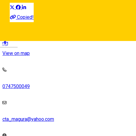
Copied!
str Lunga, nr 59, Cisnadie, Romania, 555300
Deutsch
View on map
0747500049
cta_magura@yahoo.com