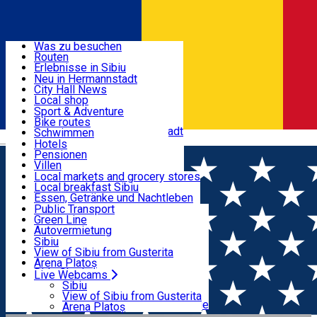
Entdecke
Was zu besuchen
Routen
Nützliche informationen
Erlebnisse in Sibiu
Podcast
Neu in Hermannstadt
Kultur
City Hall News
Aktivitäten & Abenteuer
Museen
Local shop
Kirchen
Sibiu Handwerker
Sport & Adventure
Parks, Zoo
Sibiul Verde
Bike routes
Unterkunft
Im Umkreis von Hermannstadt
Public services
Schwimmen
Română
Bildung
Reiten
Hotels
Wie komme ich nach Sibiu?
Fitnessstudio
Pensionen
Essen, Getränke & Nachtleben
Touristeninfo
Loc de joacă indoor
Villen
Reiseführer
Loc de joacă outdoor
Hostels
Local markets and grocery stores
Guided tours
Ski
Motels
Local breakfast Sibiu
Transport & Parken
Local publication
Eislaufen
Camping
Essen, Getränke und Nachtleben
Schönheitssalon
Yoga
Zimmer zu vermieten
Pizza
Public Transport
Wohnungen
Fast Food
Green Line
Live Webcams
Unterkunft außerhalb von Sibiu
Kaffeestube
Autovermietung
Konditorei
Fahrad verleih
Sibiu
Pub, Bar
Scooter rentals
View of Sibiu from Gusterita
Nachtclubs
Taxi
Arena Platoș
Bäckerei
Ride Sharing
Live Webcams
Home
Organization
Asociaţia Măgura "Club de Turism
Park-Tickets
Sibiu
Parkplätze
View of Sibiu from Gusterita
Alpin Măgura Cisnădie"
Ladestationen für Elektrofahrzeuge
Arena Platoș