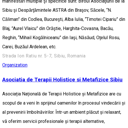
manifestări multiple şi specifice sunt: Biroul Asociaţiunii de la
Sibiu şi Despărţămintele ASTRA din Braşov, Săcele, “N.
Căliman” din Codlea, Bucureşti, Alba Iulia, “Timotei Cipariu” din
Blaj, ”Aurel Vlaicu” din Orăştie, Harghita-Covasna, Bacău,
Reghin, “Mihail Kogălniceanu” din Iaşi, Năsăud, Oţelul Rosu,
Carei, Buzăul Ardelean, etc.
Strada Ion Ratiu nr. 5-7, Sibiu, Romania
Organization
Asociatia de Terapii Holistice si Metafizice Sibiu
Asociația Națională de Terapii Holistice și Metafizice are cu
scopul de a veni în sprijinul oamenilor în procesul vindecării și
al prevenirii îmbolnăvirilor. Într-un ambient plăcut și relaxant,
vă oferim servicii profesionale și terapii alternative,