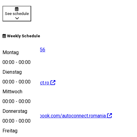
See schedule
Weekly Schedule
📞 +40 744 448 356
Montag
00:00
-
00:00
Dienstag
00:00
-
00:00
https://autoconnect.ro
Mittwoch
00:00
-
00:00
Donnerstag
https://www.facebook.com/autoconnect.romania
00:00
-
00:00
About
Freitag