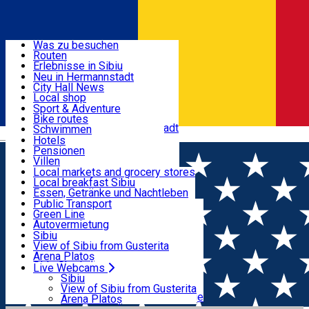
Entdecke
Was zu besuchen
Routen
Nützliche informationen
Erlebnisse in Sibiu
Podcast
Neu in Hermannstadt
Kultur
City Hall News
Aktivitäten & Abenteuer
Museen
Local shop
Kirchen
Sibiu Handwerker
Sport & Adventure
Parks, Zoo
Sibiul Verde
Bike routes
Unterkunft
Im Umkreis von Hermannstadt
Public services
Schwimmen
Română
Bildung
Reiten
Hotels
Wie komme ich nach Sibiu?
Fitnessstudio
Pensionen
Essen, Getränke & Nachtleben
Touristeninfo
Loc de joacă indoor
Villen
Reiseführer
Loc de joacă outdoor
Hostels
Local markets and grocery stores
Guided tours
Ski
Motels
Local breakfast Sibiu
Transport & Parken
Local publication
Eislaufen
Camping
Essen, Getränke und Nachtleben
Schönheitssalon
Yoga
Zimmer zu vermieten
Pizza
Public Transport
Wohnungen
Fast Food
Green Line
Live Webcams
Unterkunft außerhalb von Sibiu
Kaffeestube
Autovermietung
Konditorei
Fahrad verleih
Sibiu
Pub, Bar
Scooter rentals
View of Sibiu from Gusterita
Nachtclubs
Taxi
Arena Platoș
Bäckerei
Ride Sharing
Live Webcams
Home
Parking ticket spot
Automat parcare nr.13 -
Park-Tickets
Sibiu
Parkplätze
View of Sibiu from Gusterita
ZONA A
Ladestationen für Elektrofahrzeuge
Arena Platoș