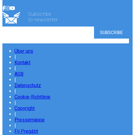
Subscribe
to newsletter
Über uns
|
Kontakt
|
AGB
|
Datenschutz
|
Cookie-Richtlinie
|
Copyright
|
Pressemappe
|
Fii Pregătit