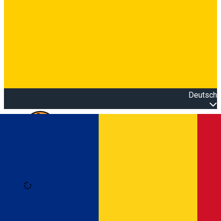
Deutsch
Open main menu
Loading
Anmeldung
Anmelden