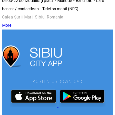
06:00-22:00 Modalități plată: - Monede - Bancnote - Card
bancar / contactless - Telefon mobil (NFC)
Calea Șurii Mari, Sibiu, Romania
More
KOSTENLOS DOWNLOAD