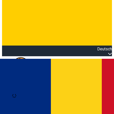
Deutsch
Open main menu
Loading
Anmeldung
Anmelden