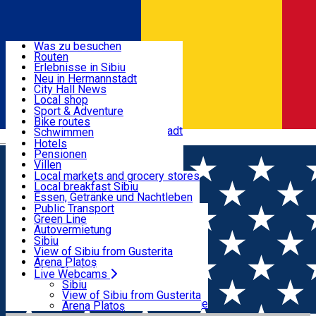
Entdecke
Was zu besuchen
Routen
Nützliche informationen
Erlebnisse in Sibiu
Podcast
Neu in Hermannstadt
Kultur
City Hall News
Aktivitäten & Abenteuer
Museen
Local shop
Kirchen
Sibiu Handwerker
Sport & Adventure
Parks, Zoo
Sibiul Verde
Bike routes
Unterkunft
Im Umkreis von Hermannstadt
Public services
Schwimmen
Română
Bildung
Reiten
Hotels
Wie komme ich nach Sibiu?
Fitnessstudio
Pensionen
Essen, Getränke & Nachtleben
Touristeninfo
Loc de joacă indoor
Villen
Reiseführer
Loc de joacă outdoor
Hostels
Local markets and grocery stores
Guided tours
Ski
Motels
Local breakfast Sibiu
Transport & Parken
Local publication
Eislaufen
Camping
Essen, Getränke und Nachtleben
Schönheitssalon
Yoga
Zimmer zu vermieten
Pizza
Public Transport
Wohnungen
Fast Food
Green Line
Live Webcams
Unterkunft außerhalb von Sibiu
Kaffeestube
Autovermietung
Konditorei
Fahrad verleih
Sibiu
Pub, Bar
Scooter rentals
View of Sibiu from Gusterita
Nachtclubs
Taxi
Arena Platoș
Bäckerei
Ride Sharing
Live Webcams
Home
Parking ticket spot
Automat parcare nr.20 -
Park-Tickets
Sibiu
Parkplätze
View of Sibiu from Gusterita
ZONA A
Ladestationen für Elektrofahrzeuge
Arena Platoș