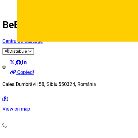
BeEducated
Centru de educație
Deutsch
Distribuie
Copied!
Calea Dumbrăvii 58, Sibiu 550324, România
View on map