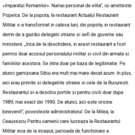
«Imparatul Romanilor». Numai personal de elita“, isi aminteste
Popelca. De la popota, la restaurant Actualul Restaurant
Militar s-a transformat in cateva luni, din popota, in restaurant
demn de a gazdui delegatii straine si sefi de guverne sau
ministere. „Inca de la deschidere, in acest restaurant a fost
permis doar accesul personalului militar si civil din armata si
familiilor acestora. Se intra doar pe baza de legitimatie. Pe
atunci garnizoana Sibiu era mult mai mare decat acum. In plus,
aici erau primite si delegatiile straine si cele de la Bucuresti.
Restaurantul si-a deschis portile si pentru civili doar dupa
1989, mai exact din 1990. De atunci, aici este oricine
binevenit“, povesteste administratorul. De la Milea, la
Ceausescu Pentru oamenii care lucreaza la Restaurantul
Militar inca de la inceput, perioada de functionare a