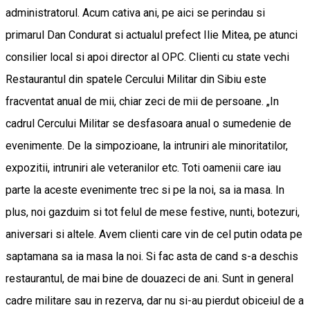
administratorul. Acum cativa ani, pe aici se perindau si
primarul Dan Condurat si actualul prefect Ilie Mitea, pe atunci
consilier local si apoi director al OPC. Clienti cu state vechi
Restaurantul din spatele Cercului Militar din Sibiu este
fracventat anual de mii, chiar zeci de mii de persoane. „In
cadrul Cercului Militar se desfasoara anual o sumedenie de
evenimente. De la simpozioane, la intruniri ale minoritatilor,
expozitii, intruniri ale veteranilor etc. Toti oamenii care iau
parte la aceste evenimente trec si pe la noi, sa ia masa. In
plus, noi gazduim si tot felul de mese festive, nunti, botezuri,
aniversari si altele. Avem clienti care vin de cel putin odata pe
saptamana sa ia masa la noi. Si fac asta de cand s-a deschis
restaurantul, de mai bine de douazeci de ani. Sunt in general
cadre militare sau in rezerva, dar nu si-au pierdut obiceiul de a