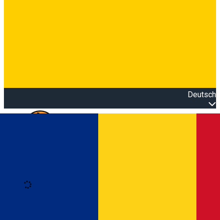
Deutsch
Open main menu
Loading
Anmeldung
Anmelden