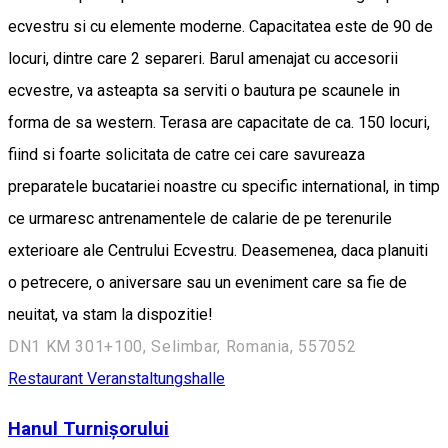
ecvestru si cu elemente moderne. Capacitatea este de 90 de
locuri, dintre care 2 separeri. Barul amenajat cu accesorii
ecvestre, va asteapta sa serviti o bautura pe scaunele in
forma de sa western. Terasa are capacitate de ca. 150 locuri,
fiind si foarte solicitata de catre cei care savureaza
preparatele bucatariei noastre cu specific international, in timp
ce urmaresc antrenamentele de calarie de pe terenurile
exterioare ale Centrului Ecvestru. Deasemenea, daca planuiti
o petrecere, o aniversare sau un eveniment care sa fie de
neuitat, va stam la dispozitie!
DN1 KM 301+100, Selimbar, Romania, 557052
Restaurant
Veranstaltungshalle
Hanul Turnișorului