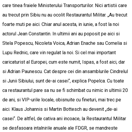
care tinea fraiele Ministerului Transporturilor. Nici artistii care
au trecut prin Sibiu nu au ocolit Restaurantul Militar. „Au trecut
foarte muti pe aici. Chiar anul acesta, in iunie, a fost la noi
actorul Jean Constantin. In ultimii ani au poposit pe aici si
Stela Popescu, Nicoleta Voica, Adrian Enache sau Cornelia si
Lupu Rednic, care vin regulat la noi. Si cel mai important
caricaturist al Europei, cum este numit, Ispas, a fost aici, dar
si Adrian Paunescu. Cat despre cei din ansamblurile Cindrelul
si Junii Sibiului, sunt de-ai casei“, explica Popelca. Cu toate
ca restaurantul pare sa nu se fi schimbat cu nimic in ultimii 20
de ani, si VIP-urile locale, obisnuite cu fineturi, mai trec pe
aici. Klaus Johannis si Martin Bottesch au devenit „de-ai
casei“. De altfel, de cativa ani incoace, la Restaurantul Militar
se desfasoara intalnirile anuale ale FDGR, se mandreste