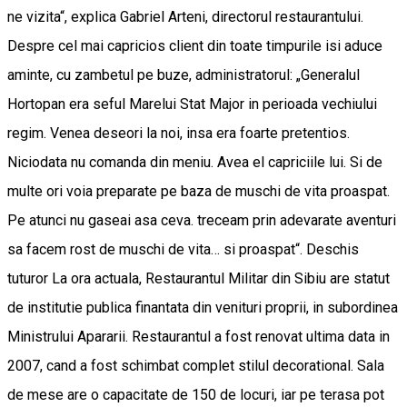
ne vizita“, explica Gabriel Arteni, directorul restaurantului.
Despre cel mai capricios client din toate timpurile isi aduce
aminte, cu zambetul pe buze, administratorul: „Generalul
Hortopan era seful Marelui Stat Major in perioada vechiului
regim. Venea deseori la noi, insa era foarte pretentios.
Niciodata nu comanda din meniu. Avea el capriciile lui. Si de
multe ori voia preparate pe baza de muschi de vita proaspat.
Pe atunci nu gaseai asa ceva. treceam prin adevarate aventuri
sa facem rost de muschi de vita… si proaspat“. Deschis
tuturor La ora actuala, Restaurantul Militar din Sibiu are statut
de institutie publica finantata din venituri proprii, in subordinea
Ministrului Apararii. Restaurantul a fost renovat ultima data in
2007, cand a fost schimbat complet stilul decorational. Sala
de mese are o capacitate de 150 de locuri, iar pe terasa pot