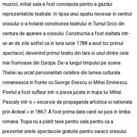
muzicii, initial sala a fost conceputa pentru a gazdui
reprezentatiile teatrale. In lipsa unui spatiu necesar in centrul
orasului s-a hotarat construirea teatrului in Turnul Gros din
centura de aparare a orasului. Constructia a fost inaltata intr-
un an de zile astfel ca in luna iunie 1788 a avut loc primul
spectacol, devenind primul teatru din tara si unul dintre cele
mai frumoase din Europa. De-a lungul timpului pe scena
Thaliei au urcat personalitati celebre din lumea culturala
romaneasca in frunte cu George Enescu si Mihai Eminescu.
Poetul a fost sufleur intr-o piesa jucata in trupa lui Mihai
Pascaly intr-o « excursie de propaganda artistica si nationala
prin Ardeal » in 1867. A fost prima data cand se juca in limba
romana. Trupa nu a platit taxe pentru sala pentru ca a
prezentat unele spectacole gratuite pentru saracii orasului.