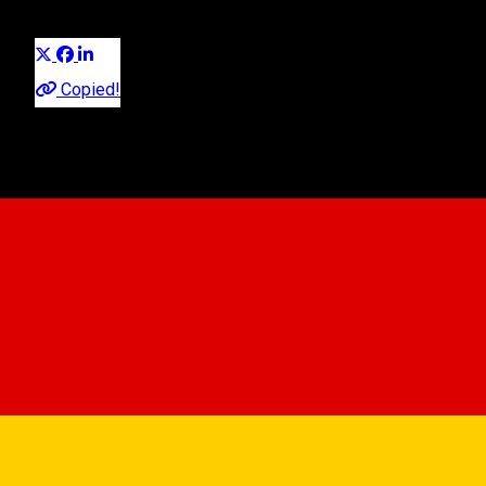
Distribuie
Copied!
Păltiniș, Sibiu, Romania
View on map
0746222922
•
0721777002
About
Belvedere - Pensiunea Romantic