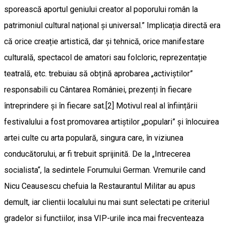
sporească aportul geniului creator al poporului român la
patrimoniul cultural național și universal.” Implicația directă era
că orice creație artistică, dar și tehnică, orice manifestare
culturală, spectacol de amatori sau folcloric, reprezentație
teatrală, etc. trebuiau să obțină aprobarea „activiștilor”
responsabili cu Cântarea României, prezenți în fiecare
întreprindere și în fiecare sat.[2] Motivul real al înființării
festivalului a fost promovarea artiștilor „populari” și înlocuirea
artei culte cu arta populară, singura care, în viziunea
conducătorului, ar fi trebuit sprijinită. De la „Intrecerea
socialista“, la sedintele Forumului German. Vremurile cand
Nicu Ceausescu chefuia la Restaurantul Militar au apus
demult, iar clientii localului nu mai sunt selectati pe criteriul
gradelor si functiilor, insa VIP-urile inca mai frecventeaza